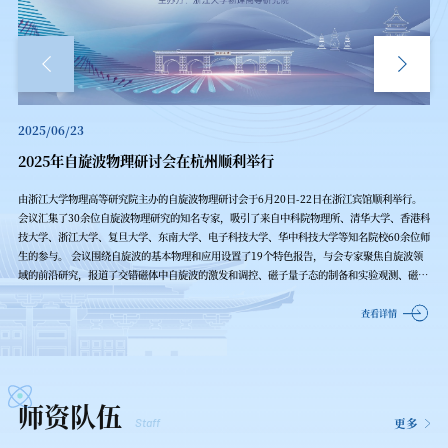
2025/06/23
20
2025年自旋波物理研讨会在杭州顺利举行
“
余位
由浙江大学物理高等研究院主办的自旋波物理研讨会于6月20日-22日在浙江宾馆顺利举行。
由
ls编
会议汇集了30余位自旋波物理研究的知名专家，吸引了来自中科院物理所、清华大学、香港科
学
技大学、浙江大学、复旦大学、东南大学、电子科技大学、华中科技大学等知名院校60余位师
师
治·
生的参与。 会议围绕自旋波的基本物理和应用设置了19个特色报告，与会专家聚焦自旋波领
马
、文
域的前沿研究，报道了交错磁体中自旋波的激发和调控、磁子量子态的制备和实验观测、磁子
发
学在
与光子、声子、表面等离激元的耦合带来的新现象和新物理、自旋的耗散和拓扑、自旋波器件
传
等研
的设计思路、磁性多层膜中自旋波的输运等方面研究的最新成果，吸引了参会师生的广泛兴趣
信
查看详情
技术
和热烈讨论。
者
师资队伍
Staff
更多