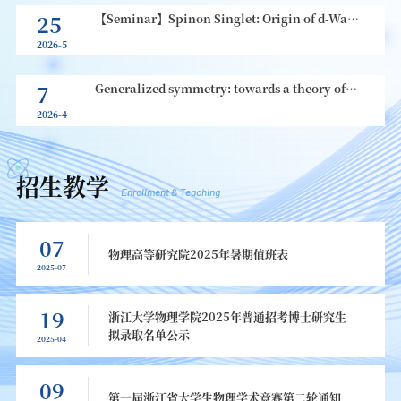
25
【Seminar】Spinon Singlet: Origin of d-Wave
Pairing in a Partially-Filled Stripe
张学锋教授
2026-5
2026-05-25 13:30:00
紫金港西区海纳苑8幢323室
7
Generalized symmetry: towards a theory of
everything
顾正澄教授
2026-4
2026-04-07 14:00:00
紫金港西区海纳苑8幢323室
招生教学
Enrollment & Teaching
07
物理高等研究院2025年暑期值班表
2025-07
19
浙江大学物理学院2025年普通招考博士研究生
拟录取名单公示
2025-04
09
第一届浙江省大学生物理学术竞赛第二轮通知