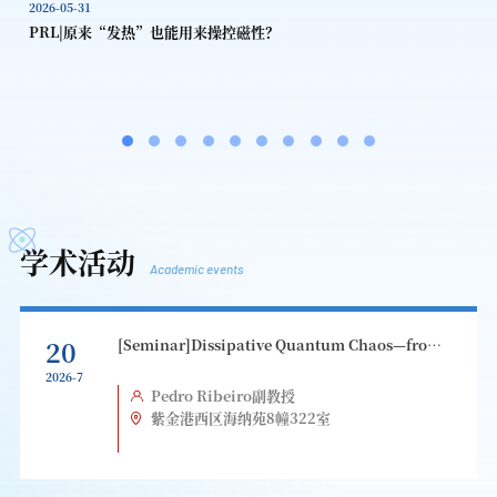
2026-05-31
2
m
PRL|原来“发热”也能用来操控磁性？
学术活动
Academic events
20
[Seminar]Dissipative Quantum Chaos—from
Theory to the Lab
2026-7
Pedro Ribeiro副教授
紫金港西区海纳苑8幢322室