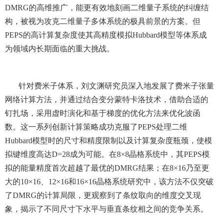
DMRG的高维推广，能更有效地刻画二维量子系统的纠缠结
构，被视为攻克二维量子多体系统的极具前景的方案。但
PEPS的高计算复杂度使其高精度模拟Hubbard模型等体系成
为领域内长期面临的重大挑战。
针对费米子体系，刘文渊研究员
深入地
发展了费米子张量
网络计算方法，并
通过
结合变分蒙特卡洛技术，
借助合适的
钉扎场，采用
虚时演化和基于梯度的优化方法
来
优化波函
数。这一系列创新计算策略成功克服了
PEPS处理二维
Hubbard模型时的尺寸
和精度
限制
以及
计算复杂度瓶颈，使模
拟键维度高达
D=28成为可能。在8×8晶格系统中，其PEPS模
拟的能量精度首次超越了最优的DMRG结果；在8×16乃至更
大的10×16、12×16和16×16晶格系统研究中，该方法不仅突破
了DMRG的计算局限，更观察到了条纹取向的维度交叉现
象，揭示了不同尺寸下水平与垂直条纹相之间的竞争关系。