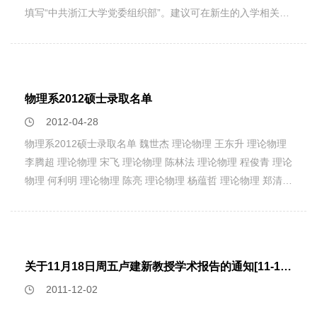
填写“中共浙江大学党委组织部”。建议可在新生的入学相关通
知中加以说明。
物理系2012硕士录取名单
2012-04-28
物理系2012硕士录取名单 魏世杰 理论物理 王东升 理论物理
李腾超 理论物理 宋飞 理论物理 陈林法 理论物理 程俊青 理论
物理 何利明 理论物理 陈亮 理论物理 杨蕴哲 理论物理 郑清松
理论物理 闫艳飞 等离子体物理 刘军伟 等离子体物理 邱佳辉
等离子体物理 杨清慧 凝聚态物理 李春燕 凝聚态物理 许凯 凝
聚态物理 张攀 凝聚态物理 赵艳花 凝聚态物理 岳晓艳 凝聚态
物理 王梦荻 凝聚态物理 王权 凝聚态物理 杜爽 凝聚态物理 司
关于11月18日周五卢建新教授学术报告的通知[11-11-15]
冰琪 凝聚态物理 汤章图 凝聚态物理 李晨霞 凝聚态物理 邢秀
2011-12-02
娜 凝聚态物理 赵明 凝聚态物理 潘俊晓 凝聚态物理 魏丹萍 凝
聚态物理 王富强 凝聚态物理 梁国川 凝聚态物理 伊兰 凝聚态