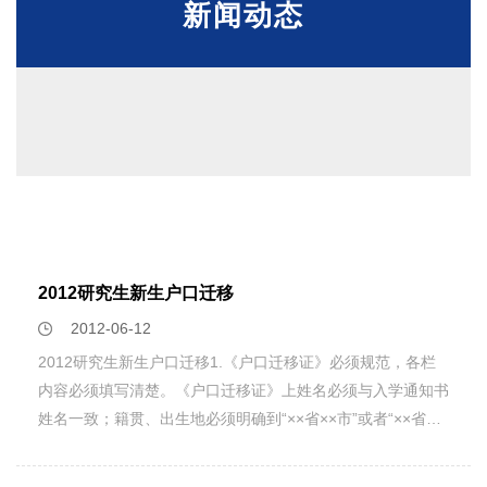
新闻动态
2012研究生新生户口迁移
2012-06-12
2012研究生新生户口迁移1.《户口迁移证》必须规范，各栏
内容必须填写清楚。《户口迁移证》上姓名必须与入学通知书
姓名一致；籍贯、出生地必须明确到“××省××市”或者“××省××
县”；迁移原因为“大中专招生”；迁往地址为“浙江省杭州市浙
江大学”。2、《户口迁移证》需盖有“××省公安厅”及“××市公