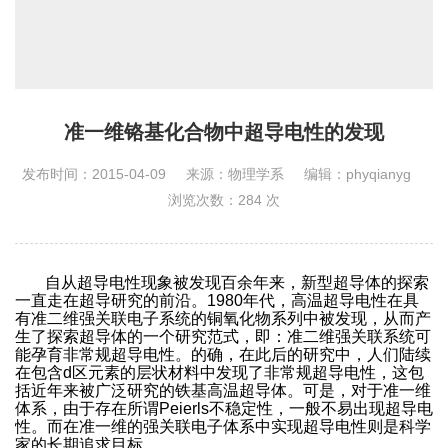
准一维铬基化合物中超导电性的发现
发布时间：2015-04-09
来源：物理学系
编辑：phyqianyg
浏览次数：
284
次
自从超导电性现象被发现百余年来，新型超导体的探索
一直走在超导研究的前沿。1980年代，高温超导电性在具
有准二维强关联电子系统的铜氧化物系列中被发现，从
而产
生了探索超导体的一个研究范式，即：准二维强关联系统可
能孕育非常规超导电性。的确，在此后的研究中，人们陆续
在包含
d
区元素的层状材料中发现了非常规超导电性，这包
括近年来被广泛研究的铁基高温超导体。可是，对于准一维
体系，由于存在所谓
Peierls
不稳定
性，一般不易出现超导电
性。而在准一维的强关联电子体系中实现超导电性则是科学
家的长期追求目标。