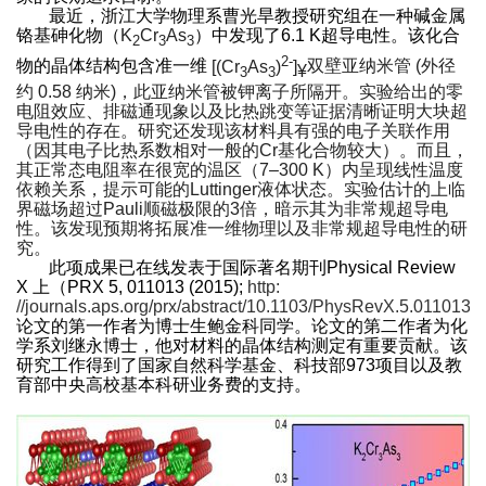
最近，浙江大学物理系曹光旱教授研究组在一种碱金属
铬基砷化物（
K
Cr
As
）中发现了
6.1 K
超导电性。该化合
2
3
3
2-
物的晶体结构包含准一维
[(Cr
As
)
]
双壁亚纳米管
(
外径
¥
3
3
约
0.58
纳米
)
，此亚纳米管被钾离子所隔开。实验给出的零
电阻效应、排磁通现象以及比热跳变等证据清晰证明大块超
导电性的存在。研究还发现该材料具有强的电子关联作用
（因其电子比热系数相对一般的
Cr
基化合物较大）。而且，
其正常态电阻率在很宽的温区（
7–300 K
）内呈现线性温度
依赖关系，提示可能的
Luttinger
液体状态。实验估计的上临
界磁场超过
Pauli
顺磁极限的
3
倍，暗示其为非常规超导电
性。该发现预期将拓展准一维物理以及非常规超导电性的研
究。
此项成果已在线发表于国际著名
期刊
Physical Review
X
上（
PRX 5, 011013 (2015);
http:
//journals.aps.org/prx/abstract/10.1103/PhysRevX.5.011013
论文的第一作者为博士生鲍金科同学。论文的第二作者
为
化
学系刘继永博士，他对材料的晶体结构测定有重要贡献。
该
研究工作得到了国家自然科学基金、科技部973项目以及教
育部中央高校基本科研业务费的支持。