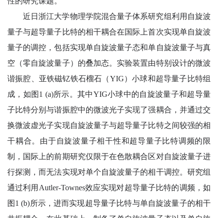
性的研究课题。
近日浙江大学物理学院混合量子体系研究组利用自旋波
量子与超导量子比特的相干耦合在国际上首次实现单自旋波
量子的调控，包括实现单自旋波量子态和单自旋波量子与真
空（零自旋波量子）的叠加态。实验装置由特别设计的微波
谐振腔、亚铁磁钇铁石榴石（
YIG
）小球和超导量子比特组
成，如图
1 (a)
所示。其中
YIG
小球中的自旋波量子和超导量
子比特分别与谐振腔中的微波光子实现了强耦合，并通过交
换微波虚光子实现自旋波量子与超导量子比特之间较强的相
干耦合。由于自旋波量子相干性和超导量子比特调频的限
制，国际上的前期研究仅限于在色散耦合区对自旋波量子进
行探测，而无法实现对单个自旋波量子的相干调控。研究组
通过利用
Autler-Townes
效应实现对超导量子比特的调频，如
图
1 (b)
所示，进而实现超导量子比特与单自旋波量子的相干