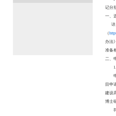
记分
一、
详
（
htt
办法
准备
二、
目申
建设
博士