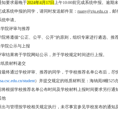
通知要求最晚于
2024年4月17日
上午10:00前完成系统申报。逾
完成系统申报的同学，请同时发送邮件至：
ruany@zju.edu.cn
，邮
系统申请。
2.学院评审与推荐
学院将遵循“公正、公平、公开”的原则，组织专家进行遴选、推
3.学院公示与上报
评审结果将于学院网站公示，并于学校规定时间进行上报。
4.纸质材料递交
请最终通过学校评审、推荐的
同学，于学校推荐名单公布后，
尽
/sa.csc.edu.cn/student
）
并提交规定
的纸质材料至：海纳苑8幢525办
间将根据学校推荐名单公布时间及学校材料上报时间要求另行通
其他
派出与管理按学校相关规定执行，未尽事宜参见学校发布的通知