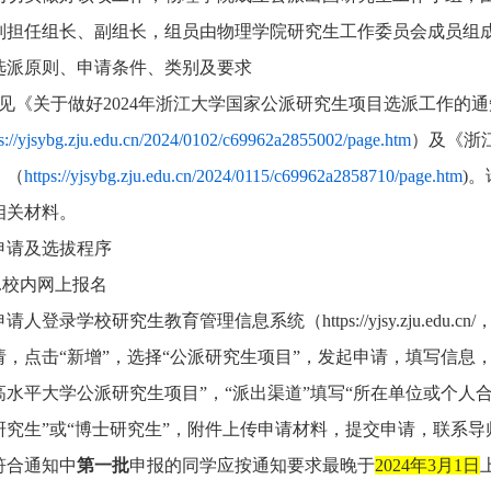
别担任组长、副组长，
组员由
物理学院研究生工作委员会成员
组
选派原则、申请条件、类别及要求
见
《关于做好
2024
年浙江大学国家公派研究生项目选派工作的通
ps://yjsybg.zju.edu.cn/2024/0102/c69962a2855002/page.htm
）
及
《浙
》
（
https://yjsybg.zju.edu.cn/2024/0115/c69962a2858710/page.htm
)
。
相关材料。
申请及选拔程序
1.校内网上报名
申请人登录学校研究生教育管理信息系统（https://yjsy.zju.ed
请，点击“新增”，选择“公派研究生项目”，发起申请，填写信息，“
高水平大学公派研究生项目”，“派出渠道”填写“所在单位或个人合
研究生”或“博士研究生”，附件上传申请材料，提交申请，联系
符合通知中
第一批
申报的同学应按通知要求最晚于
2024年3月1日