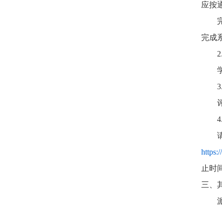
应按
完成
https:/
止时
三、