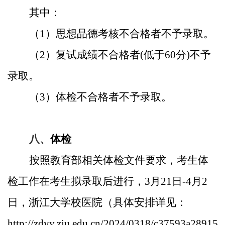
其中：
（
1
）思想品德考核不合格者不予录取。
（
2
）复试成绩不合格者
(
低于
60
分
)
不予
录取。
（
3
）体检不合格者不予录取。
八、
体检
按照教育部
相关体检文件要求，考生体
检工作在考生拟录取后进行
，
3
月
21
日
-4
月
2
日
，浙江大学校医院（具体安排详见：
http://zdyy.zju.edu.cn/2024/0318/c37593a289158