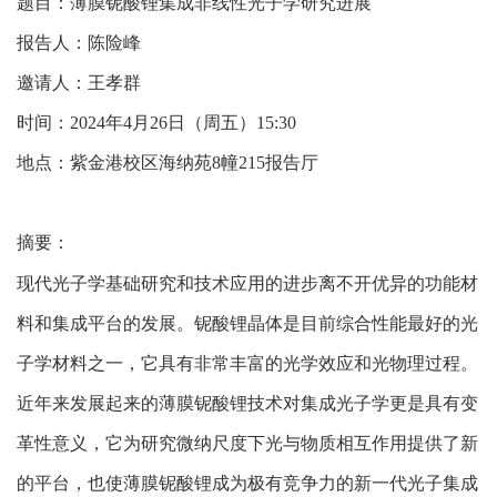
题目：
薄膜铌酸锂集成非线性光子学研究进展
报告人：
陈险峰
邀请人：
王孝群
时间：
2024年
4
月
26
日（周五）
15:30
地点：紫金港校区海纳苑8幢215报告厅
摘要：
现代光子学基础研究和技术应用的进步离不开优异的功能材
料和集成平台的发展。
铌酸锂
晶体
是目前综合性能最好的光
子学材料之一，它具有非常丰富的光学效应和光物理过程。
近年来发展起来的薄膜铌酸锂技术对集成光子学
更是
具有变
革性意义，它为研究微纳尺度下光与物质相互作用提供了新
的平台，
也
使薄膜铌酸锂成为极有竞争力的新一代光子集成