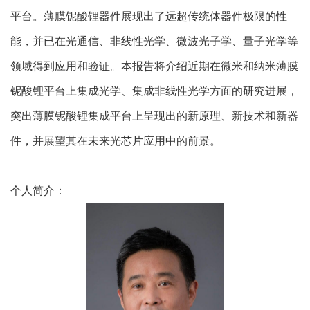
平台
。
薄膜铌酸锂
器件展现出
了远超传统
体
器件极限的性
能，
并
已在光通信、非线性光学、微波光子学、量子光学等
领域得到应用和验证。
本
报告将介绍近期在微米和纳米薄膜
铌酸锂平台上集成光学、集成非线性光学方面的研究进展
，
突出
薄膜铌酸锂
集成平台上呈现出的新原理、新技术和新器
件，并
展望其在未来光芯片应用中的前景。
个人简介：