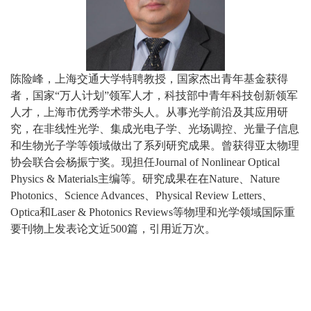
陈险峰，上海交通大学特聘教授，国家杰出青年基金获得
者，国家
“
万人计划
”
领军人才，科技部中青年科技创新领军
人才，上海市优秀学术带头人。从事光学前沿及其应用研
究，在非线性光学、集成光电子学、光场调控、光量子信息
和生物光子学等领域做出了系列研究成果。
曾
获得亚太物理
协会联合会杨振宁奖。现担任Journal of Nonlinear Optical
Physics & Materials
主编等。研究成果在在
Nature
、
Nature
Photonics
、
Science Advances
、
Physical Review Letters
、
Optica
和
Laser
& Photonics Reviews
等物理和光学领域国际重
要刊物上发表论文近
500
篇，引用近万次。