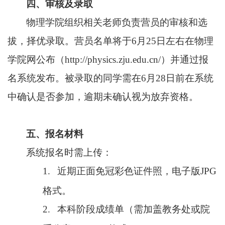
四、审核及录取
物理学院组织相关老师负责营员的审核和选
拔，择优录取。营员名单将于
6
月
25
日左右在物理
学院网公布（
http://physics.zju.edu.cn/
）并通过报
名系统发布。被录取的同学需在
6
月
28
日前在系统
中确认是否参加，逾期未确认视为放弃资格。
五、报名材料
系统报名时需上传：
1.
近期正面免冠彩色证件照，电子版
JPG
格式。
2.
本科阶段成绩单（需加盖教务处或院