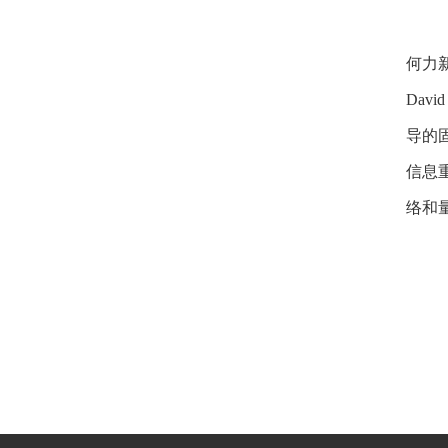
何力新
Dav
导的
信息重
络和量