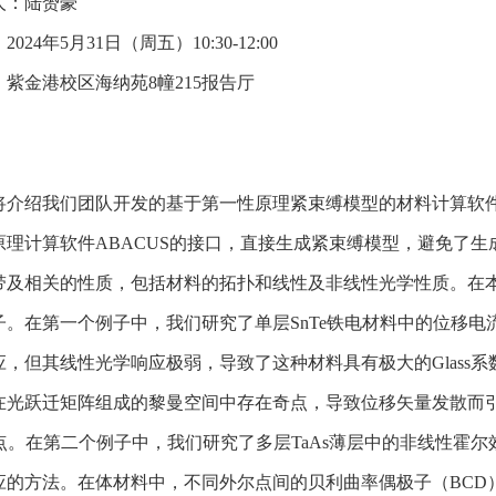
人：陆赟豪
：
2024年
5
月31
日（周五）
10:30-12:00
：紫金港校区海纳苑8幢215报告厅
：
介绍我们团队开发的基于第一性原理紧束缚模型的材料计算软件PY
原理计算软件ABACUS的接口，直接生成紧束缚模型，避免了生成最
带及相关的性质，包括材料的拓扑和线性及非线性光学性质。在本
子。在第一个例子中，我们研究了单层SnTe铁电材料中的位移电
应，但其线性光学响应极弱，导致了这种材料具有极大的Glass
在光跃迁矩阵组成的黎曼空间中存在奇点，导致位移矢量发散而
yl点。在第二个例子中，我们研究了多层TaAs薄层中的非线性霍
应的方法。在体材料中，不同外尔点间的贝利曲率偶极子（BCD