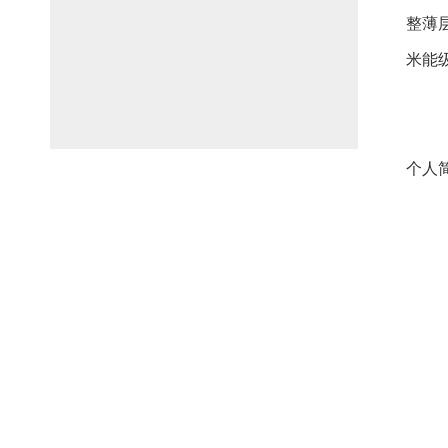
整薄
米能
个人