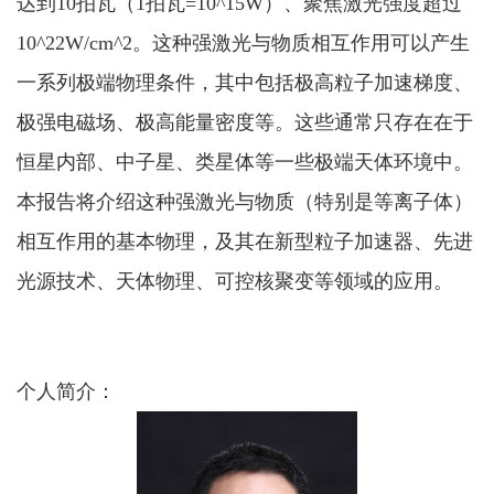
达到
10
拍瓦（
1
拍瓦
=10^15W
）、聚焦激光强度超过
10^22W/cm^2
。这种强激光与物质相互作用可以产生
一系列极端物理条件，其中包括
极
高粒子加速梯度、
极
强
电
磁场、
极
高能量密度等。这些通常只存在在于
恒星内部、
中子星、
类星体等一些极端天体环境中。
本报告将介绍这种强激光与物质（特别是等离子体）
相互作用的
基本
物理，及其在新型粒子加速器、先进
光源技术、天体物理、可控核聚变等领域的应用。
个人简介：