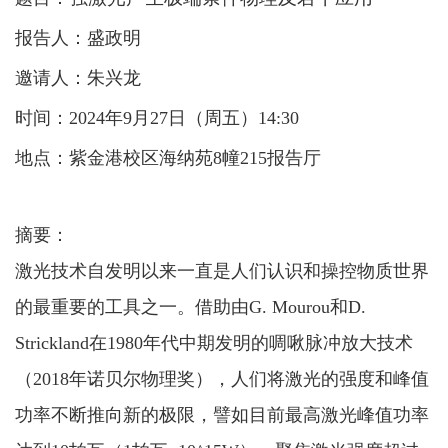
报告人：
盛政明
邀请人：朱兴龙
时间：
2024年9月27日（周五）14:30
地点：紫金港校区海纳苑
8幢215报告厅
摘要：
激光技术自发明以来一直是人们认识和操控物质世界
的最重要的工具之一。借助由
G. Mourou
和
D.
Strickland
在
1980
年代中期发明的啁啾脉冲放大技术
（
2018
年诺贝尔物理奖）
，人们将激光的强度和峰值
功率不断推向新的极限，譬如目前最高激光峰值功率