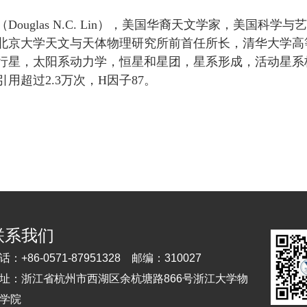
（Douglas N.C. Lin），美国华裔天文学家，美国
北京大学天文与天体物理研究所前首任所长，清华大学高
行星，太阳系动力学，恒星和星团，星系形成，活动星系核
引用超过2.3万次，H因子87。
联系我们
话：
+86-0571-87951328
邮编：
310027
址：
浙江省杭州市西湖区余杭塘路866号浙江大学物
学院