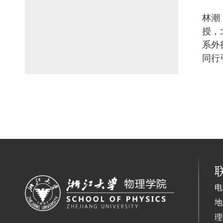
林潮
授，
系外
同行
电
地
理