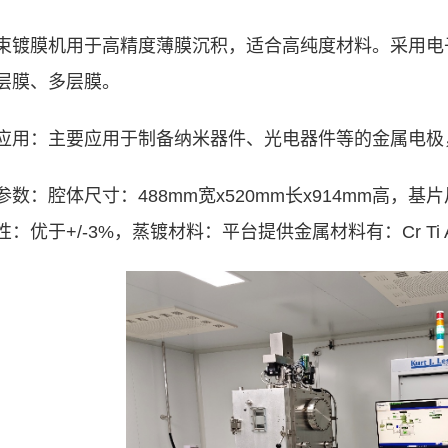
束镀膜机用于高精度薄膜沉积，适合高纯度材料。采用电
层膜、多层膜。
应用：主要应用于制备纳米器件、光电器件等的金属电极
参数：腔体尺寸：
488mm
宽
x520mm
长
x914mm
高
，基片
性：优于
+/-3%
，蒸镀材料：平台提供金属材料有：
Cr Ti