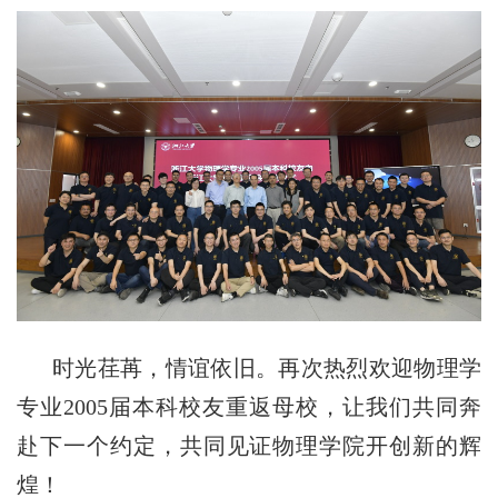
时光荏苒，情谊依旧。再次热烈欢迎物理学
专业2005届本科校友重返母校，
让我们
共同
奔
赴
下一个
约定，
共同
见证
物理学院
开创
新的
辉
煌
！