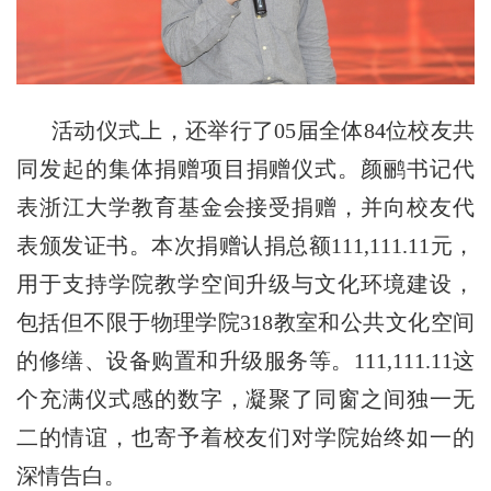
活动
仪式上
，
还
举行了
05届全体84位校友
共
同
发起的
集体
捐赠
项目
捐赠
仪式
。
颜鹂书记代
表浙江大学教育基金会接受捐赠
，
并向
校友
代
表
颁发证书。
本
次
捐赠
认捐总额
111,111.11
元，
用于支持学院教学空间升级与文化环境建设，
包括但不限于物理学院
318教室和公共文化空间
的修缮、设备购置和升级服务等。
111,111.11这
个充满仪式感的数字，凝聚了
同窗之间独一无
二的情谊，也寄予着
校友们
对学院始终如一的
深情告白
。