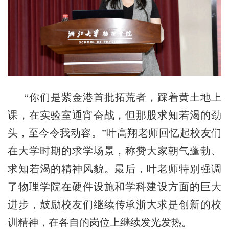
“你们是紫金港首批拓荒者，踩着黄土地上
课，在实验室通宵奋战，但那股求知若渴的劲
头，至今令我动容。”叶高翔老师回忆起校友们
在大学时期的求学场景，称赞大家朝气蓬勃、
求知若渴的精神风貌。
最后，叶老师特别
强调
了物理学院在硬件设施和
学科
建设方面的巨大
进步，鼓励校友们
继续
传承浙大求是创新的校
训精神，在各自的岗位上继续发光发热。