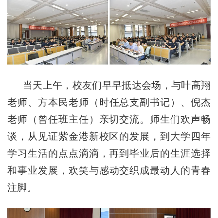
当天上午，
校友们
早早抵达会场
，与叶高翔
老师
、
方本民
老师
（时任总支副书记）
、倪杰
老师
（曾任班主任）亲切交流。师生们
欢声
畅
谈，从
见证
紫金港新校区的
发展，
到
大学
四年
学习
生活的
点点滴滴
，再到毕业后
的
生涯
选择
和
事业发展
，
欢笑
与感动交织成最动人的青春
注脚。