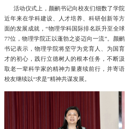
活动仪式上，
颜鹂书记向校友们细
数了学院
近年来在学科建设、人才培养、科研创新等方
面的发展成就，
“物理学科国际排名跃升至全球
77位，物理学院正以蓬勃之姿迈向一流”。颜鹂
书记
表示
，
物理学院将坚守为党育人、为国育
才的初心，践行立德树人的根本任务，不断汲
取老一辈科学家的精神力量赓续前行，并寄语
校友继续以
“求是”精神共谋发展
。