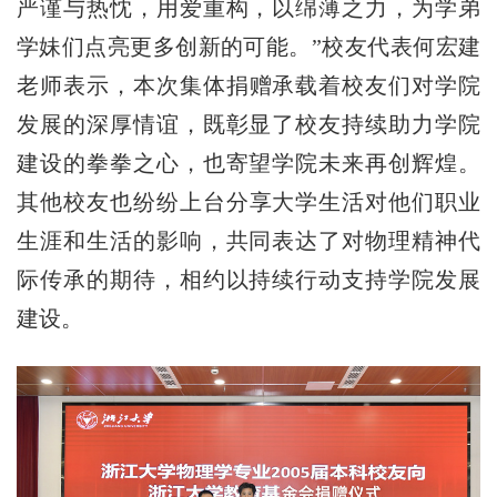
严谨与热忱，用爱重构，
以绵薄之力，
为学弟
学妹们点亮更多创新的可能。
”
校友
代表
何
宏
建
老师
表示
，
本次集体捐赠承载着校友们对学院
发展的深厚情谊，既彰显了校友持续助力学院
建设的拳拳之心，
也寄望学院未来再创辉煌。
其他校友也
纷纷
上台
分享
大学生活对他们职业
生涯和生活的影响，
共同表达了对物理精神代
际传承的期待，相约以持续行动支持学院发展
建设
。