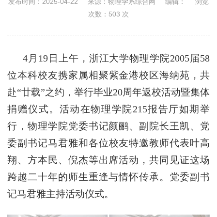
发布时间：2025-04-22
来源：物理学系综合网
编辑：
浏览
次数：
503
次
4月19日
上午
，
浙江大学物理学院
2005届58
位本科
校友
携
家属
相聚紫金港校区
海纳苑
，共
赴“廿载”之约，举行毕业20周年返校活动暨
集体
捐赠仪式。活动
在
物理学院215报告厅如期举
行，
物理学院党委书记颜鹂、副院长王凯、党
委副书记马君雅
和
各位
校友
特邀教师
代表
叶高
翔、方本民、倪杰等出席
活动
，
共同
见证这场
跨越二十年的师生重逢与情怀传承。
党委副书
记马君雅主持活动仪式。