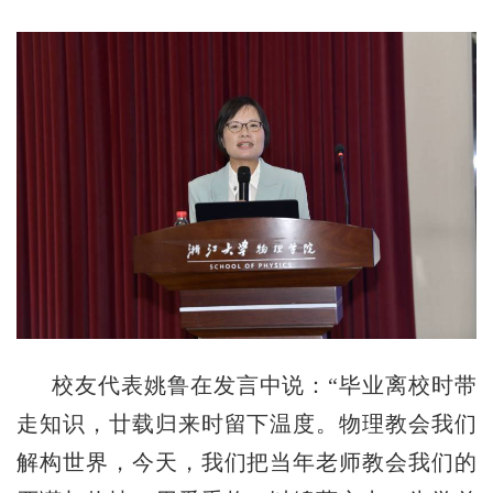
校友代表
姚鲁
在
发言中说
：
“
毕业离校时带
走知识，廿载归来时留下温度。物理教会我们
解构世界，今天，我们把当年老师
教
会我们
的