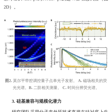
2D
）。
图
2.
莫尔平带腔调控量子点单光子发射。
A.
磁场相关的荧
光光谱。
B.
二阶相关测量。
C.
时间分辨荧光谱。
3.
硅基兼容与规模化潜力