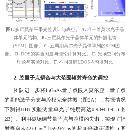
图
1.
多层莫尔平带光腔设计与表征。
A.
准一维莫尔光子晶
体单元结构。
B.
三层莫尔光子晶体单元的扫描电镜
（
SEM
）图像。
C.
五周期莫尔光子晶体阵列的
SEM
图
像。
D.
DOS
的实验测量与理论计算对比。
E.
光场空间分布
理论与实验对比。
F.
不同微腔
LDOS
均匀度对比
2.
腔量子点耦合与大范围辐射寿命的调控
团队进一步将
InGaAs
量子点嵌入莫尔腔，量子点
的高能激子分支与腔模完全共振（图
2A
），共振情况
下测得
HBT
实验测量单光子纯度高达
0.93±0.09
（图
2B
）。利用磁场调节量子点与腔模的失谐，实现了辐
射寿命从
42±1 ps
到
1692±7 ps
的超
40
倍动态调控（图