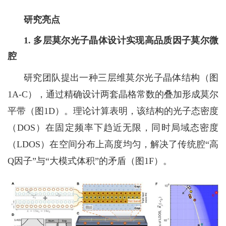
研究亮点
1.
多层莫尔光子晶体设计实现高品质因子莫尔微
腔
研究团队提出一种三层维莫尔光子晶体结构（图
1A-C
），通过精确设计两套晶格常数的叠加形成莫尔
平带（图
1D
）。理论计算表明，该结构的光子态密度
（
DOS
）在固定频率下趋近无限，同时局域态密度
（
LDOS
）在空间分布上高度均匀，解决了传统腔
“
高
Q
因子
”
与
“
大模式体积
”
的矛盾（图
1F
）。