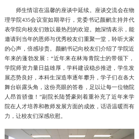
师生情谊在温馨的座谈中延续。座谈交流会在物
理学院435会议室如期举行，党委书记颜鹂主持并代
表学院向校友们致以最热烈的欢迎。她深情表示，能
邀请到当年的恩师与优秀校友们重聚一堂，聆听大家
的心声，倍感珍贵。颜鹂书记向校友们介绍了学院近
年来的蓬勃发展：“近年来在林海青院士的带领下，
学院师资力量日益雄厚，学科建设稳步推进，学生发
展态势良好，本科生深造率逐年攀升，学子们在各大
舞台崭露头角，这份亮眼的答卷，足以让每一位物院
人昂首骄傲！”副院长陆赟豪则着重补充了近年来学
院在人才培养和教师发展方面的成效，话语温暖而有
力，让校友们深感欣慰。