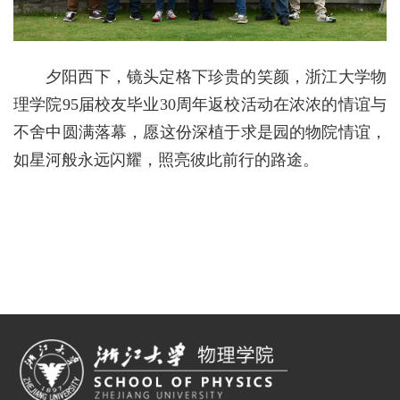
夕阳西下，镜头定格下珍贵的笑颜，浙江大学物
理学院95届校友毕业30周年返校活动在浓浓的情谊与
不舍中圆满落幕，愿这份深植于求是园的物院情谊，
如星河般永远闪耀，照亮彼此前行的路途。