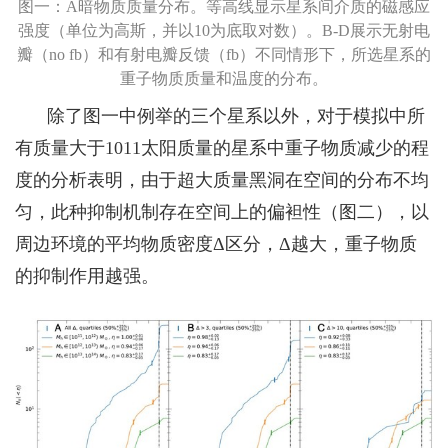
图一：
A
暗物质质量分布。等高线显示星系间介质的磁感应
强度（单位为高斯，并以
10
为底取对数）。
B-D
展示无射电
瓣
（
no fb
）
和有射电瓣反馈
（
fb
）
不同情形下，所选星系的
重子物质质量和温度的分布。
除了图一中例举的三个星系以外，对于模拟中所
有质量大于
1011
太阳质量的星系中重子物质减少的程
度的分析表明，由于超大质量黑洞在空间的分布不均
匀，此种抑制机制存在空间上的偏袒性（图二），以
周边环境的平均物质密度Δ区分，Δ越大，重子物质
的抑制作用越强。