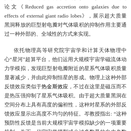
论文
《Reduced gas accretion onto galaxies due to
effects of external giant radio lobes》，
展示超大质量
黑洞释放的巨型射电瓣对气体吸积的抑制作用主要通
过一种外部的、全域性的方式来实现。
依托物理高等研究院宇宙学和计算天体物理中
心“星河”超算平台，他们运用大规模宇宙学磁流体动
力学模拟，发现巨型射电瓣附近的星系气体吸积质量
显著减少，并由此抑制恒星的形成。物理上这种外部
反馈效应类似于
热金斯效应
，不过在这里是磁压而不
是热压
强抑制了星系气体吸积。由于超大质量黑洞在
空间分布上具有高度的
偏袒性，这种对星系的外部反
馈效应显示出高度不均匀的特征。岑教授指出: “这种
预防性反馈是当前大规模宇宙学模拟缺少的一项重要