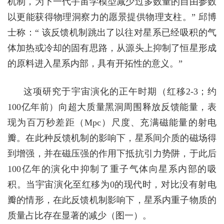
机制，为下一代宇宙学模型减少过多数量的自由参数
以更能获得物理洞察力的愿景提供物理支柱。” 邱博
士称：“ 该反馈机制跳出了以往对星系已经吸积的气
体加热或冷却的固有思路，从源头上抑制了恒星形成
的原料进入星系内部，具有开拓性的意义。”
这项研究于宇宙演化的正午时期（红移
2-3；
约
100
亿年前）向超大质量黑洞周围释放反馈能量，表
现为百万秒差距
（Mpc
）
尺度、充满磁能量的射电
瓣。在此种反馈机制的影响下，星系间介质的磁场得
到增强，并在磁压强的作用下抵抗引力势阱，于此后
100
亿年的演化中抑制了重子气体向星系内部的吸
积。当宇宙演化至红移为
0
的现代时，对比没有射电
瓣的情形，在此反馈机制影响下，星系内重子物质的
质量占比存在显著的减少
（图一）。