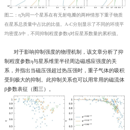
图二：
η
为同一个星系在有无射电瓣的
两种情形下重子物质
在星系总质量中占比的比值。
A-C
分别显示了不同的环境平
均密度Δ中，不同抑制程度参数
η
对应星系数量的累积值。
对于影响抑制强度的物理机制，该文章分析了抑
制程度参数
η
与星系维里半径周边磁感应强度的关
系，并指出当磁压强超过热压强时，重子气体的吸积
受到极大的抑制。此抑制关系也可以用常用的磁流体
β
参数表征（图三）。