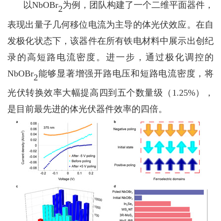
以NbOBr
为例，
团队
构建了一个二维平面器件，
2
表现出量子几何移位
电流为主导的
体
光
伏效应。在自
发极化状态下，该器件在所有铁电材料中展示出创纪
录的高短路电流密度。进一步，通过极化调控的
NbOBr
能够显著增强开路电压和短路电流密度，将
2
光伏转换
效率大幅提高四到五个数量级（1.25%
），
是目前最先进的
体
光伏器件效率的四倍。