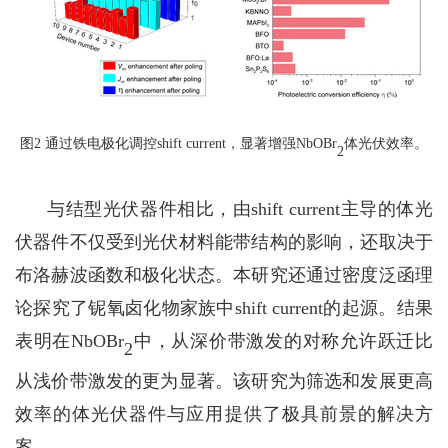
图2
通过铁电极化调控
shift
current
，显著增强
NbOBr
体光伏效率。
2
与结型光伏器件相比，由
shift
current
主导的体光
伏器件不仅受到光伏材料能带结构的影响，还取决于
布洛赫波函数和极化状态。本研究还通过密度泛函理
论探究了铌氧卤化物家族中
shift
current
的起源。结果
表明在
NbOBr
中，从深价带
激发
的对称允许跃迁比
2
从浅价带
激发
的更为显著。
该
研究为筛选和
发展
更高
效率的
体光伏器件与应用
提供了极具前景的解决方
案。