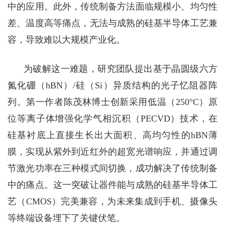
中的应用。此外，传统制备方法面临规模小、均匀性
差、温度高等痛点，无法与成熟的硅基半导体工艺兼
容，导致难以大规模产业化。
为破解这一难题，研究团队
提出基于晶圆级六方
氮化硼（hBN
）
/
硅（
Si
）异质结构的光子忆阻器阵
列。第一作者陈茂林博士创新采用低温（
250°C
）原
位等离子体增强化学气相沉积（
PECVD
）技术，在
硅基衬底上直接生长出大面积、高均匀性的
hBN
薄
膜，实现从紫外到近红外的超宽光谱响应，并通过调
节激光功率在三种模式间切换，成功解决了传统制备
中的痛点。这一突破让器件能与成熟的硅基半导体工
艺（
CMOS
）完美兼容，为未来集成到手机、摄像头
等终端设备埋下了关键伏笔。