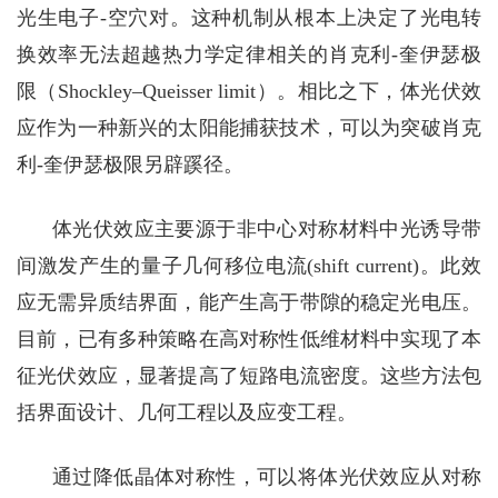
光生电子-
空穴对。这种机制从根本上决定了光电转
换效率无法
超越
热力学
定律相关
的
肖克利
-
奎伊瑟极
限
（
Shockley–Queisser limit
）
。相比之下，体光伏效
应作为一种新兴的太阳能捕获技术，可以为突破
肖克
利
-
奎伊瑟极限另辟蹊径。
体光伏效应主要源于非中心对称材料中光诱导带
间激发
产生的量子几何移位
电流
(
shift current)
。
此效
应
无需异质结界面，能产生高于带隙的稳定光电压。
目前，已有多种策略在高对称性低维材料中实现了本
征光伏效应，显著提高了短路电流密度。这些方法包
括界面设计、几何工程以及应变工程。
通过降低晶体对称性，可以将体光伏效应从对称