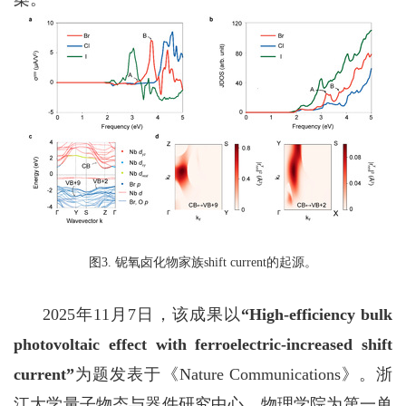
图3
.
铌氧卤化物家族
shift current
的起源。
2025
年
11
月
7
日，该成果以
“
High-efficiency bulk
photovoltaic effect with
ferroelectric-increased shift
current
”
为题发表于《
Nature Communications
》。
浙
江大学量子物态与器件研究中心、物理学院为第一单