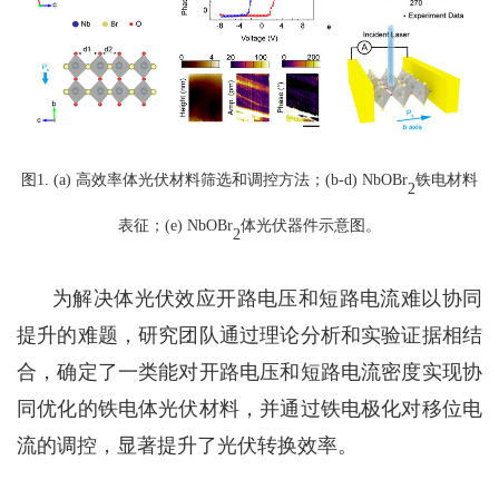
图1
.
(a)
高效率体光伏材料筛选和调控
方法
；(b-d) NbOBr
铁电材料
2
表征；(e) NbOBr
体光伏器件示意图。
2
为解决体光伏效应开路电压和短路电流难以协同
提升的难题，研究团队
通过理论分析和实验证据相结
合，确定了
一类
能
对
开路电压和短路电流密度实现协
同优化的
铁电体光伏材料
，并通过
铁电极化对移位电
流的调控，
显著提升了
光伏转换
效率。