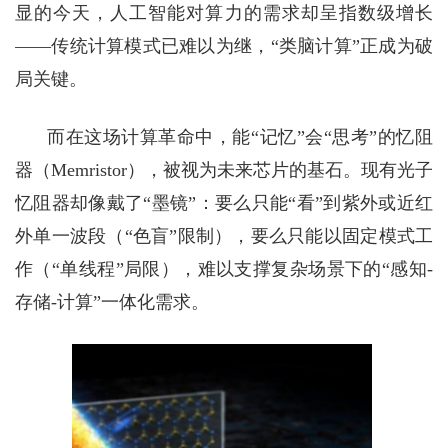
显的今天，人工智能对算力的需求却呈指数级增长
——传统计算模式已难以为继，“类脑计算”正成为破
局关键。
而在这场计算革命中，能
“记忆”会“思考”的忆阻
器（
Memristor
），被视为未来芯片的基石。现有光子
忆阻器却像戴了
“
墨镜
”
：要么只能
“
看
”
到紫外或近红
外单一波段（
“
色盲
”
限制），要么只能以固定模式工
作（
“
单线程
”
局限），难以支撑复杂场景下的
“
感知
-
存储
-
计算
”
一体化需求。