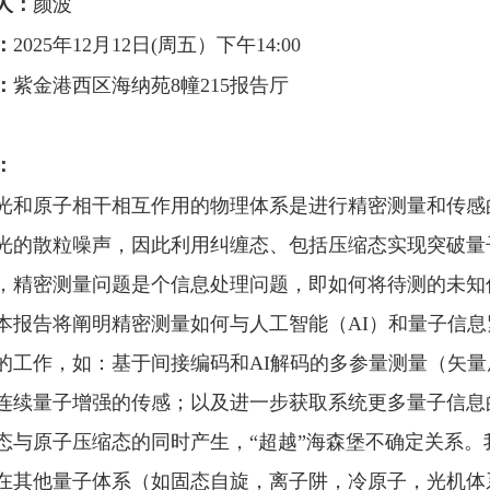
人：
颜波
：
2025年12月
12
日
(周五）下午1
4
:
0
0
：
紫金港西区海纳苑
8幢215报告厅
：
光和原子相干相互作用的物理体系是进行精密测量和传感
光的散粒噪声，因此利用纠缠态、包括压缩态实现突破量
，精密测量问题是个信息处理问题，即如何将待测的未知
本
报告将阐明精密测量如何与人工智能（AI）和量子信
的工作，如：基于间接编码和AI解码的多参量测量（矢量
连续量子增强的传感；以及进一步获取系统更多量子信息
态与原子压缩态的同时产生，“超越”海森堡不确定关系
在其他量子体系（如固态自旋，离子阱，冷原子，光机体