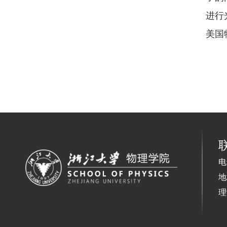
进行
美国
电
地
理