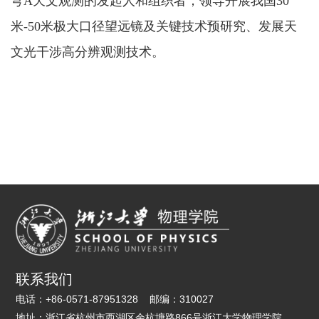
穹
A
天文观测的发起人和组织者；
领导开展我国
30
米-
50
米极大口径望远镜及关键技术预研究、发展天
文光干涉高分辨观测技术。
联系我们
电话：
+86-0571-87951328
邮编：
310027
地址：
浙江省杭州市西湖区余杭塘路866号浙江大学物理学院