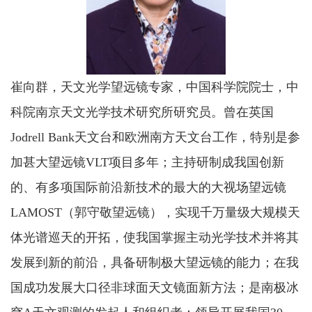
崔向群
，
天文光学望远镜专家，
中国科学院院士，中
科院南京天文光学技术研究所研究员。曾在英国
Jodrell Bank
天文台和欧洲南方天文台工作，特别是参
加
甚大望远镜
VLT项目多年；主持研制成我国创新
的、有多项国际前沿新技术的最大的大视场望远镜
LAMOST
（郭守敬望
远镜
）
，实现千万量级大规模天
体光谱巡天的开拓，使我国掌握主动光学技术并
将其
发展到新的前沿，具备研制极大望远镜的能力；
在我
国成功发展大口径非球面天文镜面
新方法
；是南极冰