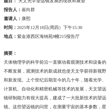
题目：
天文光学望远镜发展的现状和展望
报告人：
崔向群
邀请人：
康
熙
时间：
2025年12月
18
日
(周
四
）下午
1
5
:
3
0
地点：
紫金港西区海纳苑
8幢215报告厅
摘要：
天体物理学的科学前沿一直驱动着观测技术和设备的
不断发展，观测技术的新成就也使天文学获得新视野
和新发现。上个世纪后期至今的几十年，随着光学、
计算机、自动化和精密机械等技术的发展，天文望远
镜研制能力有很大提高，建成了一大批新技术的望远
镜。这些望远镜的问世，在测量宇宙的基本参数，星