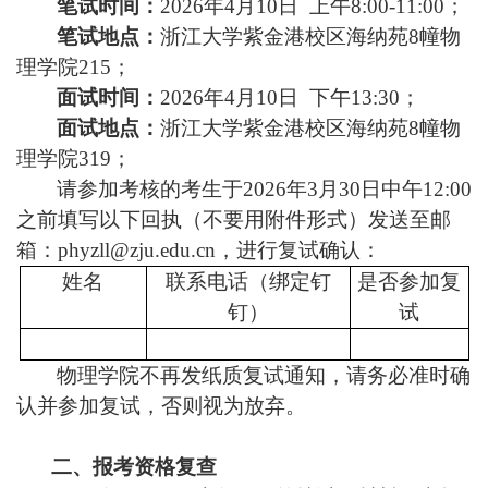
笔试时间：
2026
年
4
月
10
日
上午
8:00-11:00
；
笔试地点：
浙江大学紫金港校区海纳苑
8
幢物
理学院
215
；
面试时间：
2026
年
4
月
10
日
下午
13:30
；
面试地点：
浙江大学紫金港校区海纳苑
8
幢物
理学院
319
；
请参加考核的考生于
2026
年
3
月
30
日中午
12:00
之前填写以下回执（不要用附件形式）发送至邮
箱：
phyzll@zju.edu.cn
，进行复试确认：
姓名
联系电话（绑定钉
是否参加复
钉）
试
物理学院不再发纸质复试通知，请务必准时确
认并参加复试，否则视为放弃。
二、报考资格复查