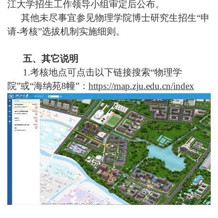
江大学招生工作领导小组审定后公布。
其他未尽事宜参见物理学院博士研究生招生
“
申
请
-
考核
”
选拔机制实施细则。
五、其它说明
1.
考核地点可点击以下链接搜索
“
物理学
院
”
或
“
海纳苑
8
幢
”
：
https://map.zju.edu.cn/index