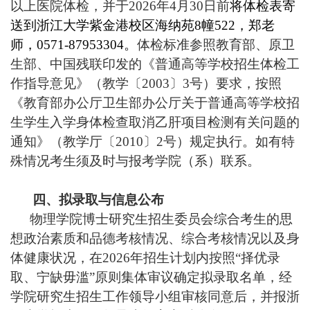
以上医院体检，并于
2026
年
4
月
30
日前
将体检表寄
送到浙江大学紫金港校区海纳苑
8
幢
522
，郑老
师，
0571-87953304
。
体检标准参照教育部、原卫
生部、中国残联印发的《普通高等学校招生体检工
作指导意见》（教学〔
2003
〕
3
号）要求，按照
《教育部办公厅卫生部办公厅关于普通高等学校招
生学生入学身体检查取消乙肝项目检测有关问题的
通知》（教学厅〔
2010
〕
2
号）规定执行。如有特
殊情况考生须及时与报考学院（系）联系。
四、拟录取与信息公布
物理学院博士研究生招生委员会综合考生的思
想政治素质和品德考核情况、综合考核情况以及身
体健康状况，在
2026
年招生计划内按照
“
择优录
取、宁缺毋滥
”
原则集体审议确定拟录取名单，经
学院研究生招生工作领导小组审核同意后，并报浙