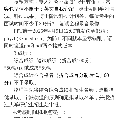
考核方式：每人准备不超过
15
分钟的
ppt
，
内
容包括但不限于：英文自我介绍、
硕士期间学习情
况、科研成果、博士阶段科研计划等。每位考生的
面试时间不少于
30
分钟。复试全程录音录像。
PPT
请于
2026
年
4
月
9
日
12:00
前发送至邮箱：
phyzll@zju.edu.cn
。为防止不同版本显示错乱，请
同时发送
ppt
和
pdf
两个格式版本。
3.
成绩：
综合成绩
=
笔试成绩（折合成
100
分）
*50%+
面试成绩
*50%
综合成绩不合格者
（折合成百分制后低于
60
分）
不予录取。
物理学院将结合综合成绩和招生名额，遵照择
优录取、宁缺勿滥的原则确定拟录取名单，并报浙
江大学研究生招生处审批。
4.
考核时间和地点安排：