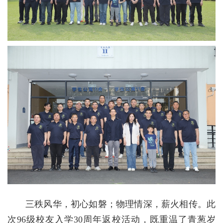
三秩风华，初心如磐；物理情深，薪火相传。此
次96级校友入学30周年返校活动，既重温了青葱岁