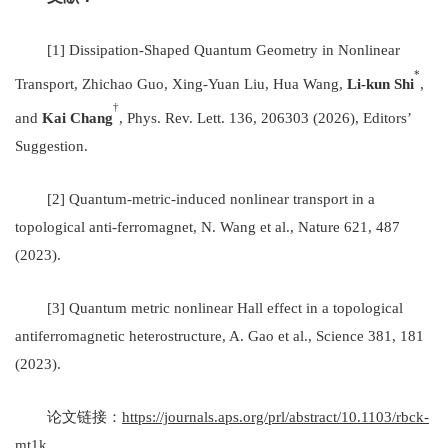
[1]
Dissipation-Shaped Quantum Geometry in Nonlinear
*
Transport
, Zhichao Guo, Xing-Yuan Liu, Hua Wang,
Li-kun Shi
,
†
and
Kai Chang
, Phys. Rev. Lett. 136, 206303 (2026), Editors’
Suggestion.
[2]
Quantum-metric-induced nonlinear transport in a
topological anti-ferromagnet
, N. Wang et al., Nature 621, 487
(2023).
[3]
Quantum metric nonlinear Hall effect in a topological
antiferromagnetic heterostructure
, A. Gao et al., Science 381, 181
(2023).
论文链接：
https://journals.aps.org/prl/abstract/10.1103/rbck-
mt1k