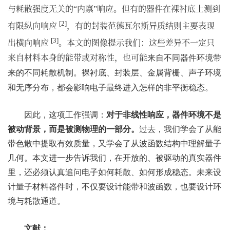
与耗散强度无关的
内禀
响应。但有的器件在裸衬底上测到
“
”
[2]
有限纵向响应
，有的封装范德瓦尔斯异质结则主要表现
[3]
出横向响应
。本文的图像提示我们：这些差异不一定只
来自材料本身的能带或对称性，也可能
来自不同器件环境带
来的不同耗散机制。裸衬底、封装层、金属背栅、声子环境
和无序分布，都会影响电子最终进入怎样的非平衡稳态。
因此，这项工作强调：
对于非线性响应，器件环境不是
被动背景，而是被测物理的一部分。
过去，我们学会了从能
带色散中提取有效质量，又学会了从波函数结构中理解量子
几何。本文进一步告诉我们，在开放的、被驱动的真实器件
里，还必须认真追问电子如何耗散、如何形成稳态。未来设
计量子材料器件时，不仅要设计能带和波函数，也要设计环
境与耗散通道。
文献：