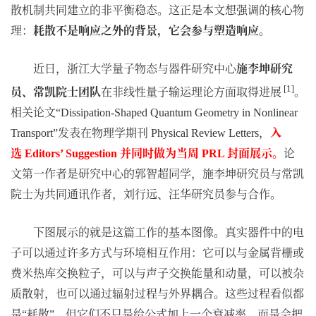
散机制共同建立的非平衡稳态。这正是本文想强调的核心物
理：
耗散不是响应之外的背景，它会参与塑造响应。
近日，浙江大学量子物态与器件研究中心
施李坤研究
[1]
员、常凯院士团队
在非线性量子输运理论方面取得进展
。
相关论文
“Dissipation-Shaped Quantum Geometry in Nonlinear
发表在物理学期刊
，
入
Transport”
Physical Review Letters
选
并同时做为当周
封面展示。
论
Editors’ Suggestion
PRL
文第一作者是研究中心的郭智超同学，施李坤研究员与常凯
院士为共同通讯作者，刘行远、汪华研究员参与合作。
下图展示的就是这篇工作的基本图像。真实器件中的电
子可以通过许多方式与环境相互作用：它可以与金属背栅或
费米热库交换粒子，可以与声子交换能量和动量，可以被杂
质散射，也可以通过辐射过程与外界耦合。这些过程看似都
是
耗散
，但它们不只是给公式加上一个衰减率，而是会把
“
”