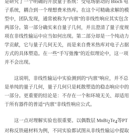
是研究了一个明确的开放量子系统：受电场驱动的
电
Bloch
子系统，耦合到一个理想费米热库。在这个可精确求解的模
型中，团队发现，通常被称为
内禀
的非线性响应其实包含
“
”
两部分。第一部分确实来自量子几何，并且澄清了量子度规
项在非线性输运中应当如何出现。第二部分却是一个纯动力
学贡献，它与量子几何无关，而是来自费米热库对电子占据
方式的具体塑造。在一些
手写弛豫
的近似理论中，这一项
“
”
并不会出现。
这说明，非线性输运中实验测到的
内禀
响应，并不总
“
”
是单纯的量子几何，量子几何只是耗散塑造的稳态响应中的
一部分。更重要的结论是：不存在一个和环境无关、却适用
于所有器件的普适
内禀
非线性响应公式。
“
”
这一点对理解实验也很重要。以偶数层
等
MnBi
Te
PT
2
4
对称反铁磁材料为例，不同实验都试图从非线性输运中提取