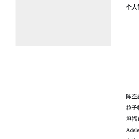
个人
陈丕
粒子
坦福
Ad