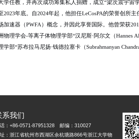
大学任教，并再次成功筹集私人捐赠，成立“梁次震宇宙学与
至2023年底。自2024年起，他担任LeCosPA的荣誉创
场加速器（PWFA）概念，并因此享誉国际。他曾荣获2018年布莱
洲物理学会-等离子体物理学部“汉尼斯·阿尔文（Hannes A
学部“苏布拉马尼扬·钱德拉塞卡（Subrahmanyan Chandras
联系我们
话：
+86-0571-87951328
邮编：
310027
址：
浙江省杭州市西湖区余杭塘路866号浙江大学物