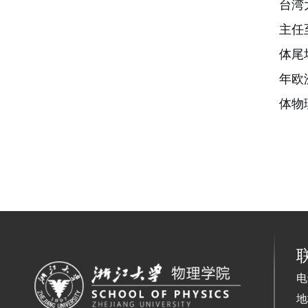
台湾
主任
体尾
年欧
体物理
电
地