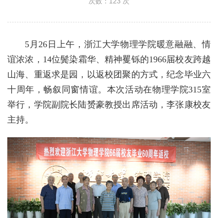
次数：
123
次
5月26日上午，浙江大学物理学院暖意融融、情
谊浓浓，14位鬓染霜华、精神矍铄的1966届校友跨越
山海、重返求是园，以返校团聚的方式，纪念毕业六
十周年，畅叙同窗情谊。本次活动在物理学院315室
举行，学院副院长陆赟豪教授出席活动，李张康校友
主持。