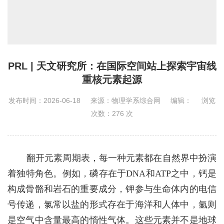
PRL | 天文研究所：在国际空间站上探索宇宙线
重核元素起源
发布时间：2026-06-18
来源：物理学系综合网
编辑：
浏览
次数：
276
次
翻开元素周期表，每
一
种元素
都
在自然界中
扮演
着独特角色
。例如，磷存在于DNA
和
ATP
之中，钙是
构成骨骼和岩石的重要成分，钾参与生命体内的电信
号传递，氯常以盐的形式存在于海洋和人体中，氩则
是空气中含量最高的惰性气体。这些元素并不是地球