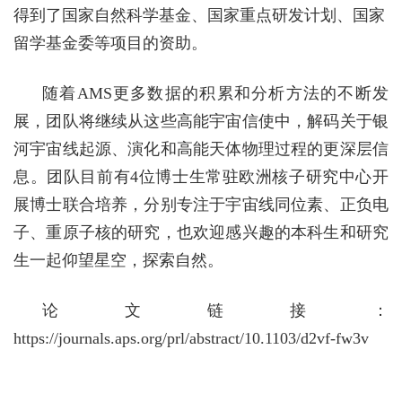
得到了国家自然科学基金、国家重点研发计划、国家
留学基金委等项目的资助。
随着AMS
更多数据的积累和分析方法的不断发
展，
团队
将继续从这些
高能
宇宙信使中，
解码
关于银
河
宇宙线
起源、演化和高能
天体
物理过程的更深层信
息
。团队目前有
4
位博士生常驻欧洲核子研究中心开
展博士联合培养，分别专注于宇宙线同位素、正负电
子、重原子核的研究，也欢迎感兴趣的本科生和研究
生一起仰望星空，探索自然。
论文链接：
https://journals.aps.org/prl/abstract/10.1103/d2vf-fw3v