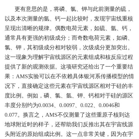
更有意思的是，将磷、氯、钾与此前测量的硫，
以及本次测量的氩、钙一起比较时，发现宇宙线重核
呈现出清晰的规律。偶数电荷元素，如硫、氩、钙，
通常具有更强的初级成分；而奇数电荷元素，如磷、
氯、钾，其初级成分相对较弱，次级成分更加突出。
这一现象为理解宇宙线源区的元素组成和核反应过程
提供了新的观测依据。这项研究还给出了一个重要结
果：
AMS
实验
可以在不依赖具体银河系传播模型的情
况下，直接确定这些元素在宇宙线源区相对于硅的丰
度比例。例如，磷、氯、氩、钾、钙相对于硅的源区
丰度分别约为0.0034
、
0.0097
、
0.022
、
0.0046
和
0.077
。换言之，
AMS
不仅测量了这些重原子核到达
地球附近时的样子，还帮助
我们
反推出
其
在宇宙线源
头附近的原始组成比例。这一点非常关键
，因为在
宇