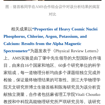
图：骆首栋同学在
AMS
合作组会议中对该分析结果的揭盲
对比
相关成果以
“Properties of Heavy Cosmic Nuclei
Phosphorus, Chlorine, Argon, Potassium, and
Calcium: Results from the Alpha Magnetic
Spectrometer”
为题发表于《Physical Review Letters
》
上。
AMS
实验是由丁肇中先生领导的大型国际合作项
目，由来自
16
个国家和地区、
60
多个研究单位的科学
家组成，每一
道
物理分析均由多个课题组独立
完成并
检验
，保证最终物理结果的可靠性
。浙江大学物理学
院天文研究所博士生骆首栋和陈海研究员为该分析贡
献独立测量，合作者包括麻省理工学院Vitali Choutko
教授和中科院高能物理研究所严琪研究员
等
。该研究