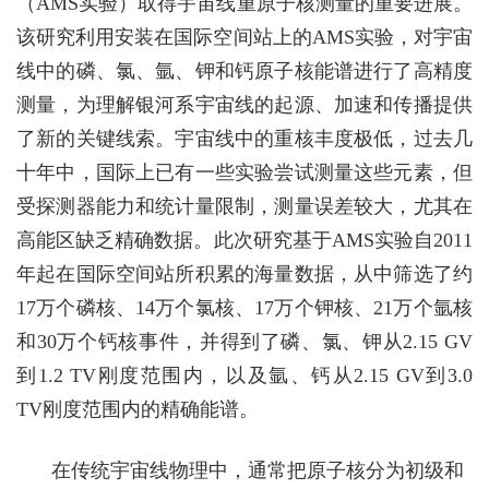
（
AMS
实验
）
取得宇宙线重
原子核测
量的重要进展。
该研究利用安装在国际空间站上的AMS
实验，对宇宙
线中的磷、氯、氩、钾和钙原子核能谱进行了高精度
测量，为理解银河系宇宙线的起源、加速和传播提供
了新的关键线索。宇宙线中的重核丰度极低，过去几
十年中，国际上已有一些实验尝试测量这些元素，但
受探测器能力和统计量限制，测量误差较大，尤其在
高能区缺乏精确数据。此次研究基于
AMS
实验自
2011
年起在国际空间站所积累的海量数据，从中筛选了约
17
万个磷核、
14
万个氯核、
17
万个钾核、
21
万个氩核
和
30
万个钙核事件，并得到了磷、氯、钾从
2.15 GV
到
1.2 TV
刚度范围内，以及氩、钙从
2.15 GV
到
3.0
TV
刚度
范围内的精确能谱。
在传统宇宙线物理中，通常把原子核分为初级和