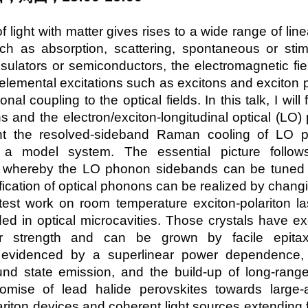
of light with matter gives rises to a wide range of 
such as absorption, scattering, spontaneous or s
nsulators or semiconductors, the electromagnetic fiel
 elemental excitations such as excitons and exciton p
onal coupling to the optical fields. In this talk, I wil
ns and the electron/exciton-longitudinal optical (LO
ent the resolved-sideband Raman cooling of LO 
a model system. The essential picture follows 
 whereby the LO phonon sidebands can be tuned to
fication of optical phonons can be realized by changin
atest work on room temperature exciton-polariton la
d in optical microcavities. Those crystals have exc
tor strength and can be grown by facile epitaxy
evidenced by a superlinear power dependence, 
ound state emission, and the build-up of long-ran
romise of lead halide perovskites towards large-
riton devices and coherent light sources extending fr