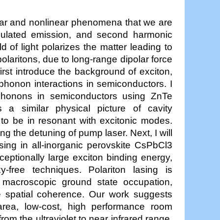
linear and nonlinear phenomena that we are
timulated emission, and second harmonic
d of light polarizes the matter leading to
olaritons, due to long-range dipolar force
l first introduce the background of exciton,
) phonon interactions in semiconductors. I
phonons in semiconductors using ZnTe
a similar physical picture of cavity
 be in resonant with excitonic modes.
g the detuning of pump laser. Next, I will
sing in all-inorganic perovskite CsPbCl3
eptionally large exciton binding energy,
-free techniques. Polariton lasing is
macroscopic ground state occupation,
ge spatial coherence. Our work suggests
area, low-cost, high performance room
om the ultraviolet to near infrared range.