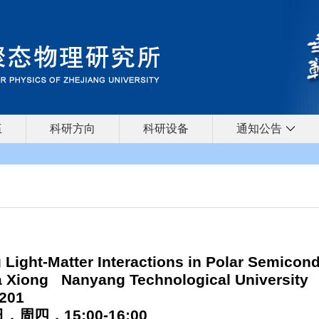
伍
科研方向
科研设备
通知公告
 Light-Matter Interactions in Polar Semicon
 Xiong Nanyang Technological University
-201
日，周四，
15:00-16:00