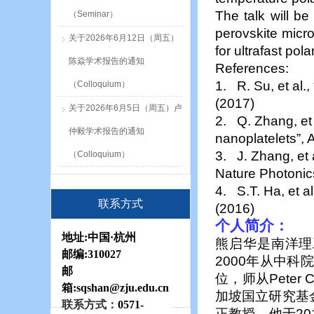
The talk will b
（Seminar）
perovskite micro
关于2026年6月12日（周五）
for ultrafast pola
陈焱学术报告的通知
References:
1. R. Su, et al.
（Colloquium）
(2017)
关于2026年6月5日（周五）卢
2. Q. Zhang, et 
仲毅学术报告的通知
nanoplatelets”, 
3. J. Zhang, et
（Colloquium）
Nature Photonic
4. S.T. Ha, et a
联系方式
(2016)
个人简介：
地址:
中国·杭州
熊启华是南洋理
邮编:
310027
2000
年从中科院
邮
位，师从
Peter C
箱:sqshan
@zju.edu.cn
加坡国立研究基
联系方式：
0571-
正教授。他于
20