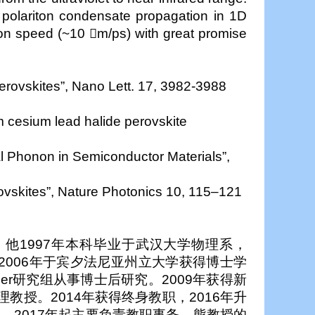
 polariton condensate propagation in 1D
tion speed (~10 m/ps) with great promise
 perovskites”, Nano Lett. 17, 3982-3988
om cesium lead halide perovskite
l Phonon in Semiconductor Materials”,
erovskites”, Nature Photonics 10, 115–121
。他
1997
年本科毕业于武汉大学物理系，
2006
年于宾夕法尼亚州立大学获得博士学
er
研究组从事博士后研究。
2009
年获得新
理教授。
2014
年获得终身教职，
2016
年升
学，
2017
年起主要负责教职事务。熊教授的