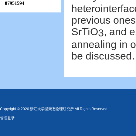
87951594
heterointerface
previous ones i
SrTiO
, and 
3
annealing in o
be discussed.
Copyright © 2020 浙江大学凝聚态物理研究所 All Rights Reserved.
管理登录