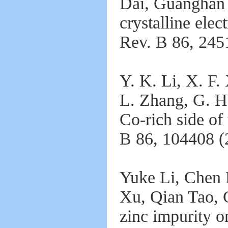
Dai, Guanghan 
crystalline ele
Rev. B 86, 245
Y. K. Li, X. F.
L. Zhang, G. H
Co-rich side o
B 86, 104408 (
Yuke Li, Chen 
Xu, Qian Tao, 
zinc impurity 