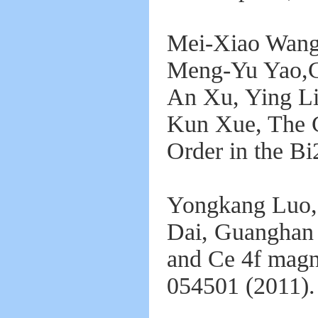
Mei-Xiao Wang,
Meng-Yu Yao,C
An Xu, Ying Li
Kun Xue, The C
Order in the Bi
Yongkang Luo, 
Dai, Guanghan 
and Ce 4f magn
054501 (2011).