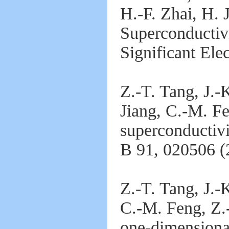
H.-F. Zhai, H. 
Superconductiv
Significant Ele
Z.-T. Tang, J.-
Jiang, C.-M. F
superconductiv
B 91, 020506 (
Z.-T. Tang, J.-
C.-M. Feng, Z.
one-dimensional