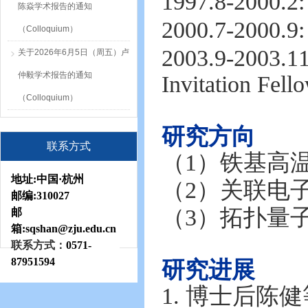
1997.8-2
陈焱学术报告的通知
2000.7-20
（Colloquium）
2003.9-2
关于2026年6月5日（周五）卢
仲毅学术报告的通知
Invitation Fe
（Colloquium）
研究方向
联系方式
（
1）
铁基高
地址:
中国·杭州
（
2
）
关联电
邮编:
310027
（
3
）
拓扑量
邮
箱:sqshan
@zju.edu.cn
联系方式：
0571-
87951594
研究进展
1. 博士后