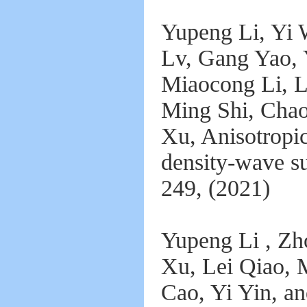
Yupeng Li, Yi 
Lv, Gang Yao, 
Miaocong Li, L
Ming Shi, Chao
Xu, Anisotropic
density-wave s
249, (2021)
Yupeng Li , Zh
Xu, Lei Qiao, 
Cao, Yi Yin, a