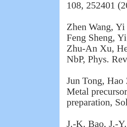
108, 252401 (2
Zhen Wang, Yi
Feng Sheng, Yi
Zhu-An Xu, Heli
NbP, Phys. Rev
Jun Tong, Hao
Metal precursor
preparation, So
J.-K. Bao, J.-Y