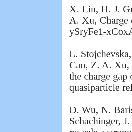
X. Lin, H. J. G
A. Xu, Charge 
ySryFe1-xCoxAs
L. Stojchevska,
Cao, Z. A. Xu,
the charge gap 
quasiparticle r
D. Wu, N. Baris
Schachinger, J. 