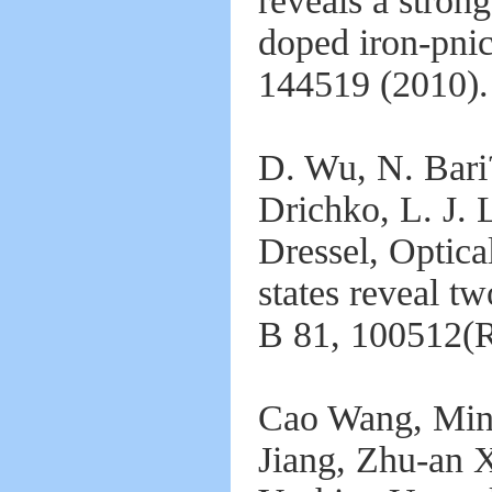
reveals a strong
doped iron-pni
144519 (2010).
D. Wu, N. Bari?
Drichko, L. J. 
Dressel, Optica
states reveal t
B 81, 100512(R
Cao Wang, Min
Jiang, Zhu-an 