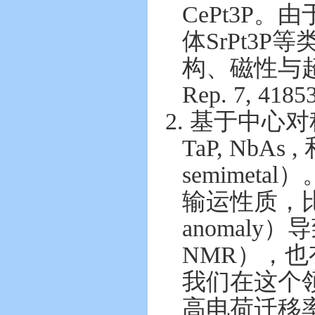
CePt3P
体SrPt3
构、磁性与超
Rep. 7, 41853
2. 基于中心
TaP, Nb
semimeta
输运性质，比
anomaly）导致
NMR），也有
我们在这个
高电荷迁移