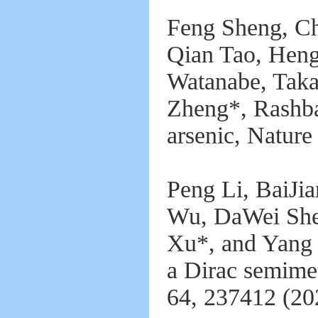
Feng Sheng, Ch
Qian Tao, Hen
Watanabe, Taka
Zheng*, Rashba 
arsenic, Nature
Peng Li, BaiJi
Wu, DaWei She
Xu*, and Yang 
a Dirac semime
64, 237412 (20