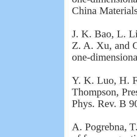
China Materials
J. K. Bao, L. L
Z. A. Xu, and G
one-dimensiona
Y. K. Luo, H. F
Thompson, Pres
Phys. Rev. B 9
A. Pogrebna, T.