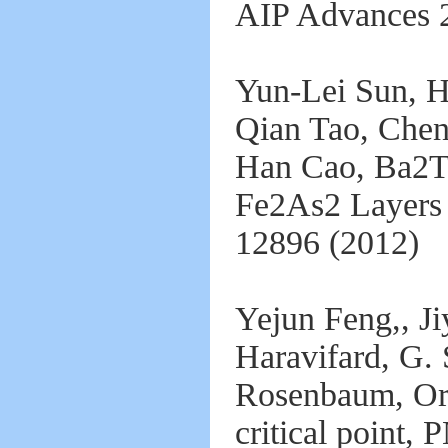
AIP Advances 2
Yun-Lei Sun, H
Qian Tao, Che
Han Cao, Ba2T
Fe2As2 Layers 
12896 (2012)
Yejun Feng,, Ji
Haravifard, G. 
Rosenbaum, Ord
critical point,