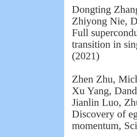
Dongting Zhang
Zhiyong Nie, D
Full supercondu
transition in s
(2021)
Zhen Zhu, Mich
Xu Yang, Dand
Jianlin Luo, Z
Discovery of e
momentum, Sci