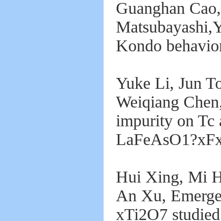
Guanghan Cao, 
Matsubayashi,Y
Kondo behavior
Yuke Li, Jun 
Weiqiang Chen,
impurity on Tc 
LaFeAsO1?xFx,
Hui Xing, Mi 
An Xu, Emergen
xTi2O7 studied 