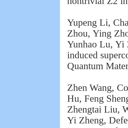
nontrivial Z2 i
Yupeng Li, Cha
Zhou, Ying Zh
Yunhao Lu, Yi 
induced superco
Quantum Materi
Zhen Wang, Co
Hu, Feng Sheng
Zhengtai Liu, 
Yi Zheng, Defec