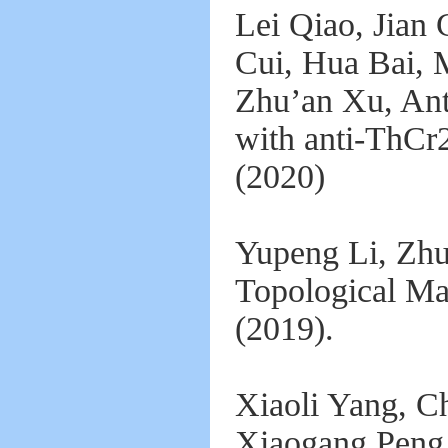
Lei Qiao, Jian
Cui, Hua Bai, 
Zhu’an Xu, Ant
with anti-ThCr
(2020)
Yupeng Li, Zhu
Topological Ma
(2019).
Xiaoli Yang, C
Xiaogang Peng