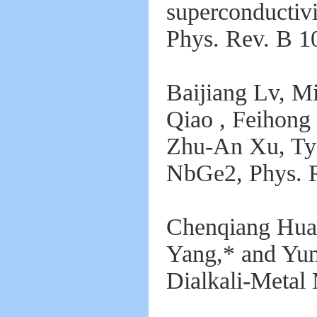
superconductivi
Phys
. Rev. B 1
Baijiang Lv, M
Qiao , Feihong
Zhu-An Xu, Typ
NbGe2, Phys. R
Chenqiang Hua,
Yang,* and Yun
Dialkali-Metal