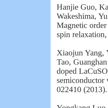
Hanjie Guo, Ka
Wakeshima, Yuk
Magnetic order
spin relaxation
Xiaojun Yang, 
Tao, Guanghan
doped LaCuSO: 
semiconductor 
022410 (2013).
Yongkang Luo, 