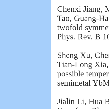
Chenxi Jiang, 
Tao, Guang-Han
twofold symmet
Phys. Rev. B 1
Sheng Xu, Chen
Tian-Long Xia,
possible temper
semimetal YbM
Jialin Li, Hua 