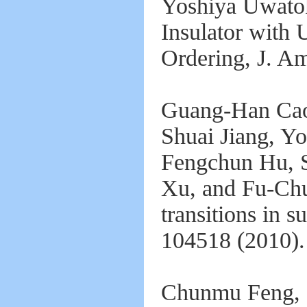
Yoshiya Uwato
Insulator with 
Ordering, J. A
Guang-Han Cao,
Shuai Jiang, Y
Fengchun Hu, S
Xu, and Fu-Chu
transitions in
104518 (2010).
Chunmu Feng, Z