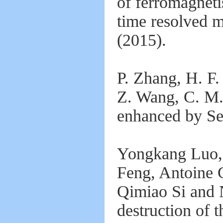
of ferromagneti
time resolved m
(2015).
P. Zhang, H. F.
Z. Wang, C. M.
enhanced by Se
Yongkang Luo, 
Feng, Antoine 
Qimiao Si and 
destruction of 