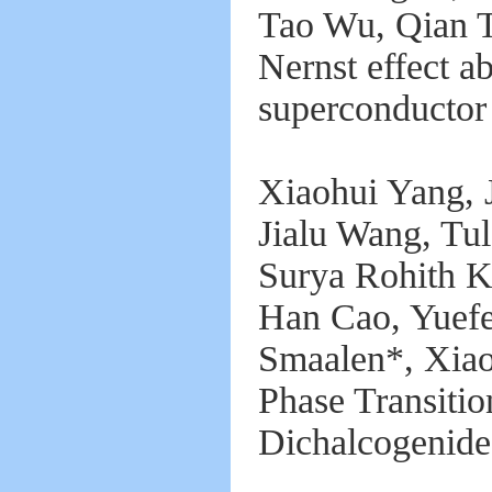
Tao Wu, Qian 
Nernst effect a
superconductor
Xiaohui Yang, 
Jialu Wang, Tu
Surya Rohith K
Han Cao, Yuefe
Smaalen*,
Xiao
Phase Transitio
Dichalcogenid