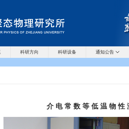
伍
科研方向
科研设备
通知公告
介 电 常 数 等 低 温 物 性