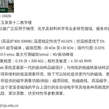
c J3426
区玉泉第十二教学楼
以被广泛应用于物理、化学及材料科学等众多研究领域。服务对
高温炉
温度稳定性优于
；控温精度优于
 (
300-1000K);
±0.02%
1%
超导磁体，磁场范围
至
；场均匀度
bTi
: -30 kOe
+30 kOe
: 0.01%
最大可测磁矩
：
振动峰值
10-5 emu;
(emu)
40/
量精度：
；相对灵敏度：
0.1% (R < 200 kΩ)
± 10 nΩ RMS
系统是最新一代的振动样品磁强计，与传统的电磁铁振动样
Lab
环境和便利的低温测量环境。除了可以轻松提供更均匀的磁场、
计所提供的磁学测量功能
例如：磁滞回线、热磁曲线、高温磁学
(
在这个变温变磁场的平台上进行的全自动电学等其他各种高精度
电阻、霍尔系数、伏安特性等参数测量。
zju.edu.cn