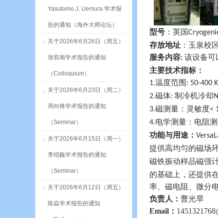
Yasutomo J. Uemura 学术报
告的通知（海外大师论坛）
型号
：英国
Cryogeni
关于2026年6月26日（周五）
存放地址
：玉泉校
服务内容
该设备可
张双南学术报告的通知
:
主要技术指标：
（Colloquium）
温度范围
1.
: 50-400 K
关于2026年6月23日（周二）
磁体
制冷机冷却
2.
:
N
周向锋学术报告的通知
磁测量：灵敏度
3.
< 
电学测量：电阻测
（Seminar）
4.
功能与用途：
Versa
关于2026年6月15日（周一）
提供高均匀的磁场
李绍巍学术报告的通知
磁铁振动样品磁强
（Seminar）
的基础上，还提供
率、磁电阻、微分
关于2026年6月12日（周五）
负责人：
曹光旱
陈焱学术报告的通知
Email：
1451321768@