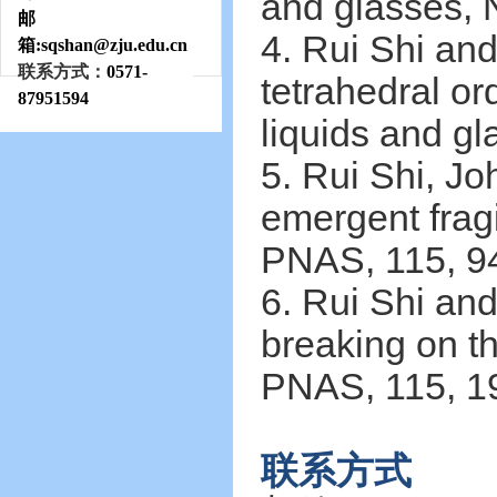
and glasses, 
邮
4. Rui Shi and
箱:sqshan
@zju.edu.cn
联系方式：
0571-
tetrahedral or
87951594
liquids and g
5. Rui Shi, J
emergent fragi
PNAS, 115, 9
6. Rui Shi an
breaking on th
PNAS, 115, 1
联系方式