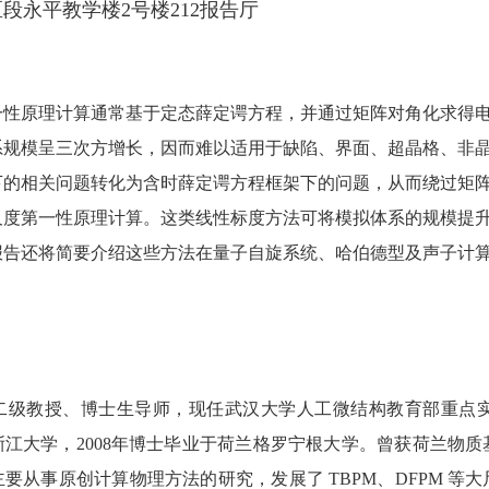
段永平教学楼2号楼212报告厅
一性原理计算通常基于定态薛定谔方程，并通过矩阵对角化求得
系规模呈三次方增长，因而难以适用于缺陷、界面、超晶格、非
下的相关问题转化为含时薛定谔方程框架下的问题，从而绕过矩
尺度第一性原理计算。这类线性标度方法可将模拟体系的规模提
报告还将简要介绍这些方法在量子自旋系统、哈伯德型及声子计
二级教授、博士生导师，现任武汉大学人工微结构教育部重点
于浙江大学，2008年博士毕业于荷兰格罗宁根大学。曾获荷兰
要从事原创计算物理方法的研究，发展了 TBPM、DFPM 