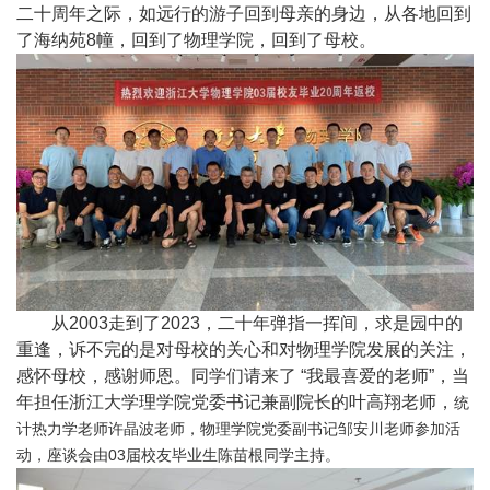
二十周年之际，如远行的游子回到母亲的身边，从各地回到
了海纳苑
8
幢，回到了物理学院，回到了母校。
从
2003
走到了
2023
，二十年弹指一挥间，求是园中的
重逢，诉不完的是对母校的关心和对物理学院发展的关注，
感怀母校，感谢师恩。同学们请来了 “我最喜爱的老师”，当
年担任浙江大学理学院党委书记兼副院长的叶高翔老师，
统
计热力学老师许晶波老师，物理学院党委副书记邹安川老师参加活
动，座谈会由
03
届校友毕业生陈苗根同学主持。