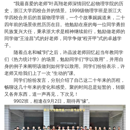
“我最喜爱的老师”叶高翔老师深情
回忆起物理学院的历
史
，浙江大学四校合并的情景。
1999
级物理学班是浙江大
学四校合并后的首届物理学班，一个个故事娓娓道来，二十
四年前的场景依然历历在目。他勉励在座的每一位同学勇担
民族复兴大任，秉承浙大求是精神继续前行，勉励做老师的
同学做
“
王淦昌
”
式的好老师，同学争做“程开甲”式的卓越学
子。
随着点名和喊“到”之后，许晶波老师回忆起当年教同学
们《热力统计学》的场景，勉励同学们“学以致用”，并用自
身的例子来阐明该做到如何学以致用。同学们纷纷表示，许
老师又给我们上了一次 “生动的”课。
同学们纷纷发言，分别介绍了自己这二十年来的历程，
畅聊这几十年来的变化和感受。聚的时间总是短暂的，转眼
又各奔东西，道一声再见，下次见！
9902
班，相逢在
9
月
2
日，期待再“缘”。