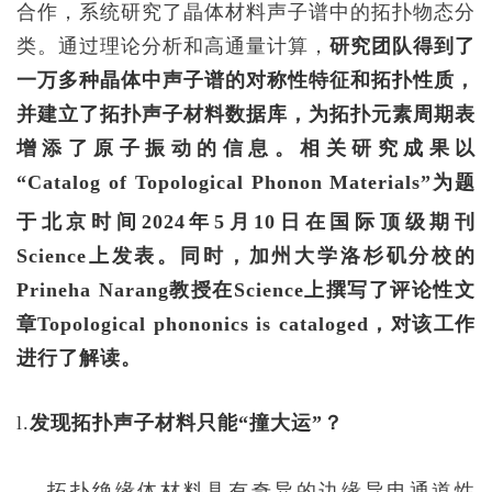
合作，系统研究了晶体材料声子谱中的拓扑物态分
类。通过理论分析和高通量计算，
研究团队得到了
一万多种晶体中声子谱的对称性特征和拓扑性质，
并建立了拓扑声子材料数据库，为拓扑元素周期表
增添了原子振动的信息。
相关研究成果
以
“
Catalog of Topological Phonon Materials”
为题
于北京时间
2024
年
5
月
10
日在国际顶级期刊
Science
上发表。
同时，加州大学洛杉矶分校的
Prineha Narang
教授在
Science
上撰写了评论性文
章
Topological phononics is cataloged
，对该工作
进行了解读。
l.
发现拓扑声子材料只能
“
撞大运
”
？
拓扑绝缘体材料具有奇异的边缘导电通道性