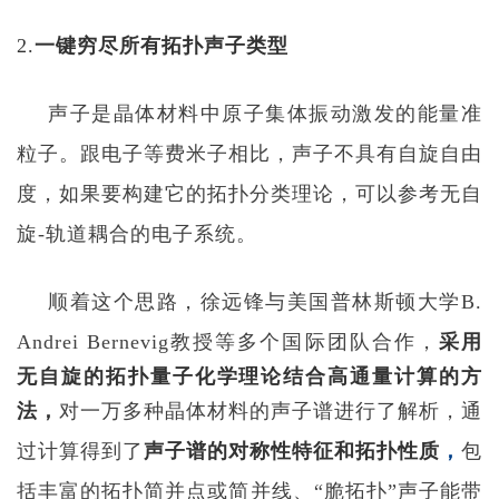
2.
一键穷尽所有拓扑声子类型
声子是晶体材料中原子集体振动激发的能量准
粒子。跟电子等费米子相比，声子不具有自旋自由
度，如果要构建它的拓扑分类理论，可以参考无自
旋
-
轨道耦合的电子系统。
顺着这个思路，徐远锋与美国普林斯顿大学
B.
Andrei Bernevig
教授等多个国际团队合作，
采用
无自旋的拓扑量子化学理论结合高通量计算的方
法，
对一万多种晶体材料的声子谱进行了解析，通
过计算得到了
声子谱的对称性特征和拓扑性质
，
包
括丰富的拓扑简并点或简并线、
“
脆拓扑
”
声子能带