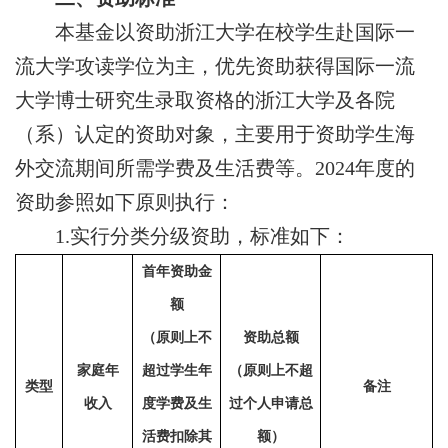
本
基金
以资助浙江大学在校学生赴国际一
流大学攻读学位为主，
优先资助获得国际一流
大学博士研究生录取资格的
浙江大学及各院
（系）认定的资助对象，
主要用于资助学生海
外交流期间所需学费
及生活
费
等
。
2024
年度的
资助
参照如下原则执行：
1.
实行分类分级资助，标准如下：
首年
资助金
额
（原则上不
资助总额
家庭年
超过学生年
（原则上不超
类型
备注
收入
度学费及生
过个人申请总
活费扣除其
额）