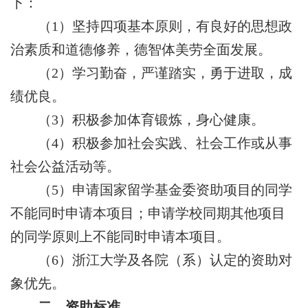
下
：
（
1
）坚持四项基本原则，有良好的思想政
治素质和道德修养，德智体美劳全面发展。
（
2
）学习勤奋，严谨踏实，勇于进取，成
绩优良。
（
3
）积极参加体育锻炼，身心健康。
（
4
）积极参加社会实践、社会工作或从事
社会公益活动等。
（
5
）申请国家留学基金委
资助项目的同学
不能同时申请本项目
；
申请学校同期其他项目
的同学
原则上
不能同时申请本项目。
（
6
）浙江大学及各院（系）认定的资助对
象优先
。
二、资助标准