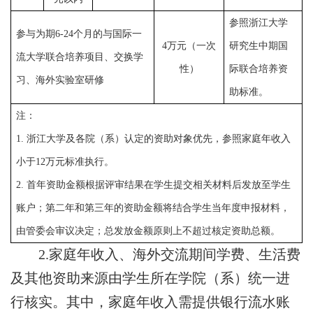
参照浙江大学
参与为期
6-24
个月的与国际一
4
万元
（一次
研究生中期国
流大学联合培养项目、交换学
性）
际联合培养资
习、海外实验室研修
助标准
。
注：
1.
浙江大学及各院（系）认定的资助对象优先，参照家庭年收入
小于
12
万元标准执行。
2.
首年资助金额根据评审结果在学生提交相关材料后发放至学生
账户；第二年和第三年的资助金额将结合学生当年度申报材料，
由管委会审议决定；总发放金额原则上不超过核定资助总额。
2.
家庭年收入
、
海外交流期间
学费、
生活费
及
其他资助来源由学生所在学院（系）
统一
进
行核实
。
其中
，
家庭年收入需提供银行流水账