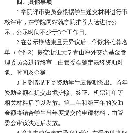
四、其他事项
1
.
学院评审委员会
根据学生递交材料进行审
核评审，在学院网站
就学院推荐
人选进行公
示，公示时间不少于
3
个工作日。
2
.
在公示期结束且无异议后，
学院
将
推荐名
单（附件
3
）
提交浙江大学青山海外交流基金管
理委员会进行终审，由管委会确定最终资助对
象
、时间及金额
。
3
.
正常情况下
受资助
学生应按期派出。首年
资助金额在提交出境护照、签证、机票订单等
相关材料后予以发放。第二年和第三年的资助
金额将结合学生当年度提交的申请材料，由管
委会审议决定后发放。