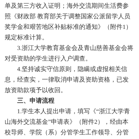
单及第三方收入证明
；
海外交流期间生活费参
照《财政部
教育部关于调整国家公派留学人员
奖学金和艰苦地区补贴标准的通知》
（
附件
1
）
规定标准
计算。
3.
浙江大学教育基金会及青山慈善基金会将
对受资助的学生进行入户调查
。
4.
坚持诚实守信原则，隐瞒或虚报相关信
息，经查实，一律取消申请及资助资格
，已发
放资助款项予以收回。
三、申请流程
1
.
学生本人提出申请，填写《
“浙江大学青
山海外交流基金”申请表
》
（
附件
2
）
，
经由本
校
导师
、学院（系）分管学生工作领导、分管