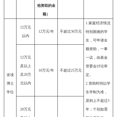
他资助的金
额）
1.
家庭经济情况
12
万元
12
万元
/
年
不超过
30
万元
特别困难的学
以内
生，可申请全
额资助，一事
12
万元
一议，
由基金
及以上
管委会讨论审
10
万元
/
年
不超过
25
万元
且
20
万
攻读
定。
元以内
博士
2.
资助时间以学
学位
生学制为准，
原则上
不超过
3
20
万元
年
；
个别如需