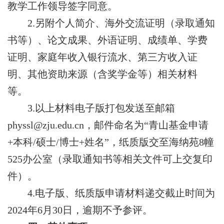
教学工作领导
签字同意
。
2
.
另附个人简介、海外交流证明（录取通知
书等）、论文成果、外语证明、成绩单、
学费
证明、
家庭年收入
银行
流水
、第三方收入证
明、其他资助来源（含奖学金等）相关材料
等
。
3.
以上材料电子版打包发送至邮箱
physsl@zju.edu.cn
，
邮件命名为
“
青山基金申请
+
本科
/
硕士
/
博士
+
姓名
”
，纸质版交至海纳苑8幢
525办公室
（录取通知书等相关文件可上交复印
件）。
4.
电子版、纸质版申请材料递交截止时间为
2024
年
6
月
30
日，逾期不予参评。