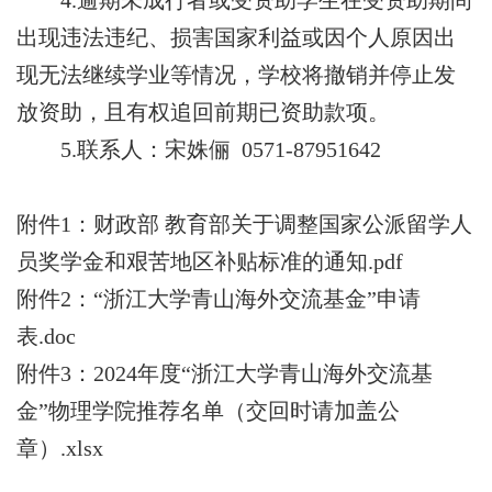
4
.
逾期未成行者或
受资助
学生在受资助期间
出现违法违纪、损害国家利益或因个人原因出
现无法继续学业等情况，学校
将
撤销并停止发
放
资助
，
且
有权追回前期
已
资助
款项
。
5.
联系
人：宋姝俪
0571-87951642
附件1：财政部 教育部关于调整国家公派留学人
员奖学金和艰苦地区补贴标准的通知.pdf
附件2：“浙江大学青山海外交流基金”申请
表.doc
附件3：2024年度“浙江大学青山海外交流基
金”物理学院推荐名单（交回时请加盖公
章）.xlsx