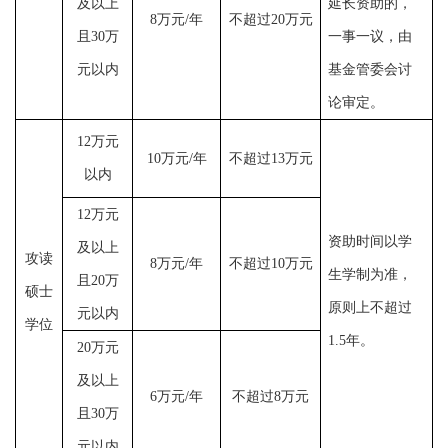
及以上
延长资助的，
8
万元
/
年
不超过
20
万元
且
30
万
一事一议
，
由
元以内
基金管委会讨
论审定。
12
万元
10
万元
/
年
不超过
13
万元
以内
12
万元
资助时间以学
及以上
攻读
8
万元
/
年
不超过
10
万元
生学制为准，
且
20
万
硕士
原则上
不超过
元以内
学位
1.5
年
。
20
万元
及以上
6
万元
/
年
不超过
8
万元
且
30
万
元以内