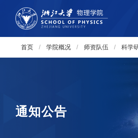
首页
/
学院概况
/
师资队伍
/
科学
通知公告