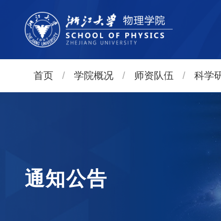
首页
/
学院概况
/
师资队伍
/
科学
通知公告