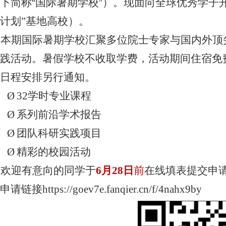
下简称
“
国际暑期学校
”
）。现面向全球优秀学子
计划”基地高校）。
本期国际暑期学校汇聚多位院士专家与国内外顶
践活动。暑假学校不收取学费，活动期间住宿免
日程安排另行通知。
Ø
32
学时专业课程
Ø
系列前沿学术报告
Ø
团队科研实践项目
Ø
精彩的校园活动
欢迎有意向的同学于
6
月
28
日
前
在线填表提交申
申请链接
https://goev7e.fanqier.cn/f/4nahx9by