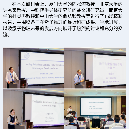
在本次
研讨会
上，
厦门大学
的
陈张海
教授、
北京大学
的
许秀来
教授、
中科院半导体研究所
的
娄文凯研究员
、
南京大
学
的
杜灵杰教授和中山大学的俞弘毅教授
等进行了
15
场精彩
报告，并围绕
各自在激子物理的最近科研成果、学术进展
，
以及
激子物理
未来的发展方向
展开了热烈的讨论和充分的交
流。