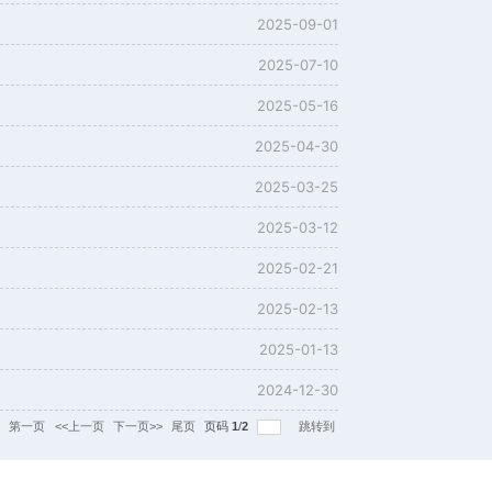
控本征约瑟夫森效应
度依赖特性
度波