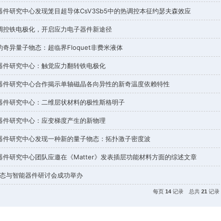
量子物态与器件研究中心在规范场光学方面取得重要进展
2025激子物理研讨会成功举办
量子物态与器件研究中心发现笼目超导体CsV3Sb5中的热调
小应力脉冲调控铁电极化，开启应力电子器件新途径
周期驱动下的奇异量子物态：超临界Floquet非费米液体
量子物态与器件研究中心：触觉应力翻转铁电极化
量子物态与器件研究中心合作揭示单轴磁晶各向异性的新奇温
量子物态与器件研究中心：二维层状材料的极性斯格明子
量子物态与器件研究中心：应变梯度产生的新物理
量子物态与器件研究中心发现一种新的量子物态：拓扑激子密