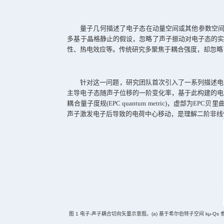
量子几何已成为凝聚态物理中理解
互作用中所蕴含的丰富几何信息。近日
型功能材料与太赫兹光学应用开辟了新
量子几何描述了电子态在动量空间
多基于晶格静止的假设，忽略了声子振
性、热电效应等。传统研究多聚焦于耦
针对这一问题，研究团队首次引入
主导电子态随声子位移的一阶变化率，
耦合量子度规
(EPC quantum metric)
，虚
声子激发电子后导致的电荷中心移动，