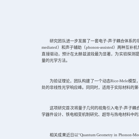
图
1
电子
-
声子耦合切向矢量示意图。
(a)
基于希尔
研究团队进一步发展了一套电子
-
声
mediated
）和声子辅助（
phonon-assisted
直接驱动，预计在太赫兹波段最为显著
量的光学方法。