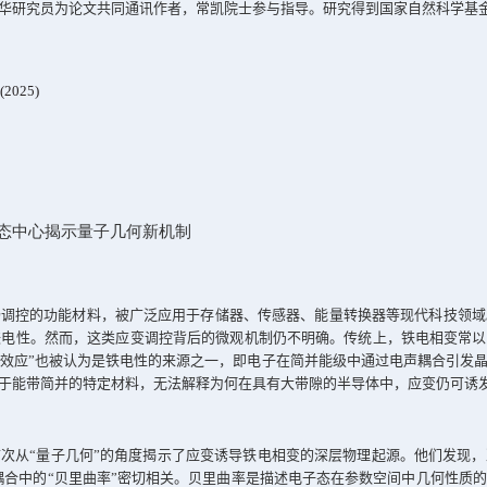
ice-Mele
模型，模拟低维铁电材料中的电子
-
声子耦合。数值计算
于实际材料的第一性计算方法也已初步完成，目前处于测试阶段
入电子
-
声子耦合的动态过程中，不仅深化了对晶格动力学中几何
与热电材料中的声子角色分析，并激发更多关于量子几何与晶格
in Phonon-Mediated Optical Responses”
为题发表在《
Physical R
学物理学院的汪华研究员为论文共同通讯作者，常凯院士参与指
135, 256404 (2025)