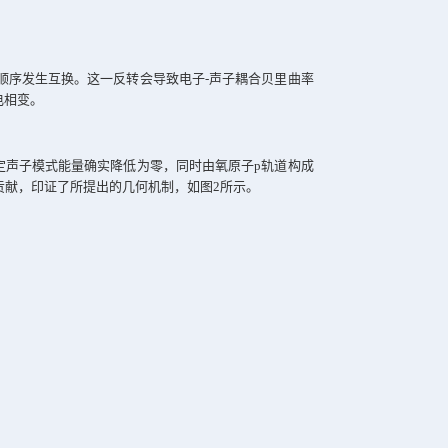
、能量转换器等现代科技领域。近年来，科学家们发现，施加机
明确。传统上，铁电相变常以“软模声子”理论解释：当某一晶格
简并能级中通过电声耦合引发晶格畸变。然而，这些理论或仅从结
带隙的半导体中，应变仍可诱发铁电性。
变的深层物理起源。他们发现，决定晶体结构稳定性的原子间作用
电子态在参数空间中几何性质的重要物理量，它从量子几何角度刻