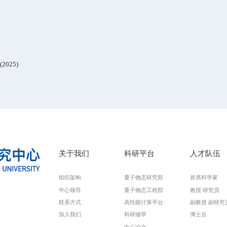
的
Eu
软模声子能量，负值对应虚频声子。临界应变约为
2.6%
。
(b)
不同应变条件下（
小代表
pz
轨道的相对权重，
δm
为
pz
与
pxy
轨道间的能级差。
(c) TB
模型
导致的能带反转改变了电子波函数对声子位移的响应的相位。这种
和稳定。