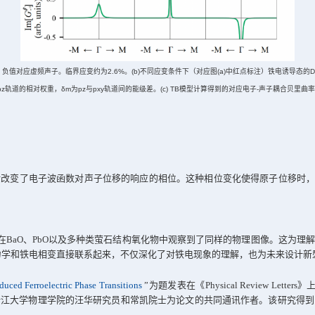
变起主导作用的电子子系统中，外部应变可以引发“能带反转”—
负变正。这种翻转会直接改变晶格振动的恢复力，使其软化，最
状材料
BiOCl
为例进行了深入计算。结果表明，当双轴拉伸应变
理论模型计算的贝里曲率在临界应变附近不仅发生符号翻转，而