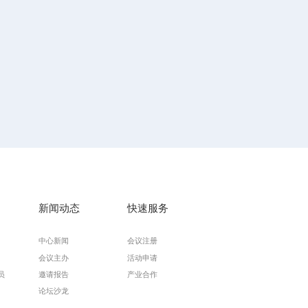
对应图
(a)
中红点标注）铁电诱导态的
DFT
能带计算。零能量设置在低于费米能级
1.5
计算得到的对应电子
-
声子耦合贝里曲率
Im[G]
。
相位变化使得原子位移时，电子云的重新分布从“反键合”状态转