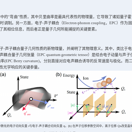
电子行为、新奇物态和光学响应的核心理论框架。然而，传统研
，浙江大学研究团队在这一交叉领域取得重要进展，首次系统构
路径。
或其他参数空间中的“弯曲”性质，其中贝里曲率是最具代表性
动对电子态的实时调制。另一方面，电子
-
声子耦合（
Electron-ph
合强度，却忽略了其相位信息，而后者正是量子几何所能捕捉的
了一系列描述电子
-
声子耦合量子几何性质的新物理量，并阐明了
基于此构建的电声耦合量子几何张量（
EPC quantum geometric ten
部为
EPC
贝里曲率
(EPC Berry curvature)
，分别直接对应电声耦合
是理解二阶非线性光学响应的关键参量。