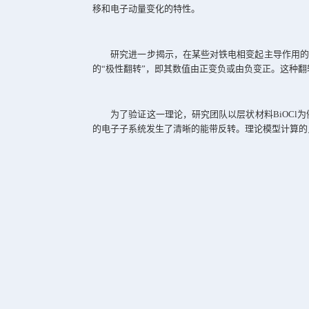
应变如何诱导材料的铁电相变
铁电材料是一类具有自发极化且极
多种材料的铁电性能，甚至能在非铁电
时，晶体结构失稳，从而发生相变。此外
相变进行等价描述，未能揭示其微观物
近日，浙江大学物理学院量子物态
来源于电子量子响应的关键部分，该响
移和电子动量变化的特性。