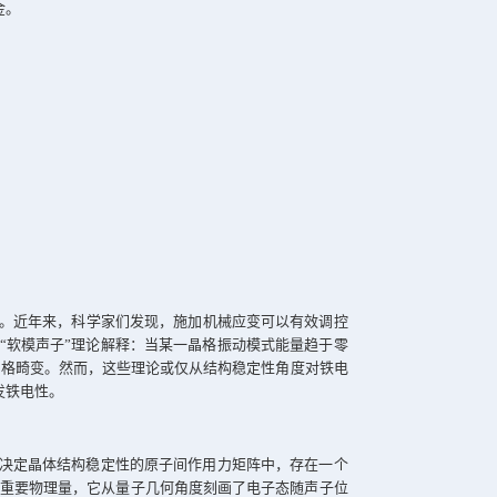
清晰展示了
EPC
量子几何张量与位移矢量的动量空间分布特征，
。
相位的理解，也为实验探测提供了新工具。未来，这一框架有望
动力学交叉领域的研究。
eview Letters
》上。浙江大学
-
西湖大学联合培养博士生胡家鸣为
导。研究得到国家自然科学基金。