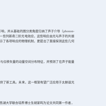
位移参数空间中，离子位移
Qs
改变晶体构型，导致态矢量
|n⟩
（绿色箭头）随
|δn⟩ 
n⟩
。
地研究声子对电子光响应的影响，并从基础的图分类角度归纳
流、二次谐波、和电
-
光效应等一些列新奇二阶光电效应，这些响
何理论，研究者们不仅清晰揭示了各项响应的物理机制，更提出