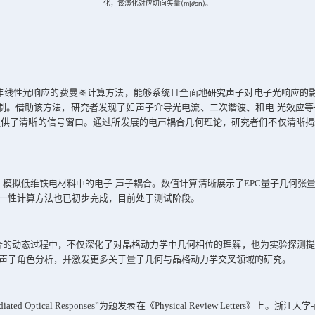
伯特子空间
kμ-Qs
参数化的电子切向矢量
r
与电子
-
声子耦合切向矢量
q
。
(b)
在声子
化，该演化对应切向矢量⟨
m|∂s
子耦合体系的非线性光响应的费曼图计算方法，能够系统且全面
）两种互补机制。借助该方法，研究者发现了如声子介导光电
，为实验探测提供了清晰的信号窗口。通过所发展的电声耦合几