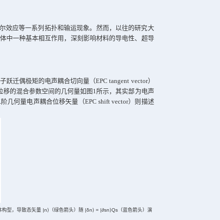
究多聚焦于静态晶格中电子波函数的几何性质，忽略了晶格振动
建了电子
-
声子耦合中的量子几何理论，揭示了其在光学响应中的
的物理量，它导致了诸如量子霍尔效应等一系列拓扑和输运现象。
onon coupling
，
EPC
）作为固体中一种基本相互作用，深刻影响
关键要素。
其物理意义。其中，类比于电子跃迁偶极矩的电声耦合切向量（
sor
）是结合电子动量与声子位移的混合参数空间的几何量如图
1
诱导的反常速度与极化。而二阶几何量电声耦合位移矢量（
EPC 