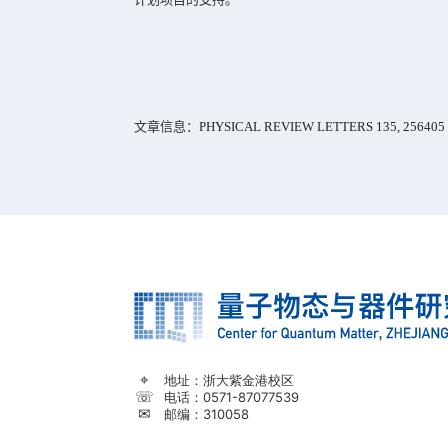
图
2
应变诱导的
BiOCl
铁电不稳定性。
(a)
应变调控
从更直观的化学键图像来看，应变
从而在能量上更有利于极性结构的形成