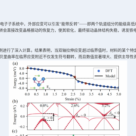
？浙大量子物态中心揭示量子几何新机制
化方向可被外场调控的功能材料，被广泛应用于存储器、传感器
材料中诱导出铁电性。然而，这类应变调控背后的微观机制仍不
，“
Jahn-Teller
效应”也被认为是铁电性的来源之一，即电子在
理机制；或局限于能带简并的特定材料，无法解释为何在具有大
中心研究团队首次从“量子几何”的角度揭示了应变诱导铁电相
应与电子
-
声子耦合中的“贝里曲率”密切相关。贝里曲率是描述