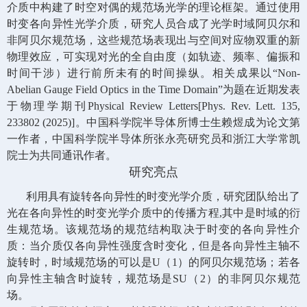
介质中构建了时空对偶的规范场光学的理论框架。通过使用
时变各向异性光学介质，研究人员合成了光学时域阿贝尔和
非阿贝尔规范场，这些规范场表现出与空间对应物双重的新
物理效应，可实现对光的全自由度（如轨迹、频率、偏振和
时间干涉）进行前所未有的时间操纵。相关成果以“
Non-
Abelian Gauge Field Optics in the Time Domain”
为题在近期发表
于物理学期刊
Physical Review Letters[Phys. Rev. Lett. 135,
233802 (2025)]
。中国科学院半导体所博士生赖煜成为论文第
一作者，中国科学院半导体所张永亮研究员和浙江大学常凯
院士为共同通讯作者。
研究亮点
利用具有旋转各向异性的时变光学介质，研究团队给出了
光在各向异性的时变光学介质中的传播方程
,
其中是时域的衍
生规范场。该规范场的规范结构取决于时变的各向异性介
质：当介质仅各向异性强度含时变化，但是各向异性主轴不
旋转时，时域规范场的可以是
U
（
1
）的阿贝尔规范场；若各
向异性主轴含时旋转，规范场是
SU
（
2
）的非阿贝尔规范
场。