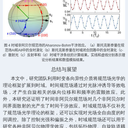
图
4
时域非阿贝尔规范场的
Aharonov-Bohm
干涉效应。（
a
）斯托克斯参量在规
范场
AI
和
AII
中的含时演化（
b
）斯托克斯参量在时域闭合回路中的含时演化（
c-
d
）散射光（
c
）反射率和（
d
）时域干涉条纹的计算结果。实线和虚线分别表示理
论分析结果和数值模拟结果。
总结与展望
本文中，研究团队利用时变各向异性介质将规范场光学的
理论框架扩展到时域。时间规范场通过对光脉冲诱导等效电
场，才产生自旋相关的纵向位移和和频率的震颤效应。此
外，本研究还证明了时间非阿贝尔规范场对几个非阿贝尔时
间界面散射的光产生了时间干涉效应。时域规范场不仅补充
了规范场光学理论的框架，还可以实现对光场全自由度的时
间调控。除了控制光强和偏振之外，时域规范场还可以用于
研究各种非阿贝尔物理学效应，包括拓扑物理、自旋轨道耦