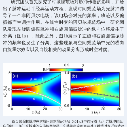
研究团队首先探究了时域规范场对脉冲传播的影响，并给
出了脉冲运动半经典运动方程，发现时间规范场为光脉冲诱
导了一个非阿贝尔电场，该电场会对光的频率，轨迹以及偏
振都产生调控作用。在线性时变的阿贝尔规范场中，研究团
队发现左旋圆偏振脉冲和右旋圆偏振脉冲的纵向位移发生了
分离（图
1a
），除此之外，图
1b
展示了左旋和右旋圆偏振脉
冲的频率也发生了分离。这些现象与空间规范场中光的横向
自旋霍尔效应以及自旋相关的动量分离形成时空对偶。
图
1
线偏振脉冲在时域阿贝尔规范场
At=0.01tσ3
中的传播（
a
）光脉冲的纵
向偏移，（
b
）光脉冲的自旋相关频移。实线和密度图表示基于缓慢时变近似波动