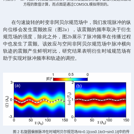
方程的数值计算，而点图是通过
COMSOL
模拟得到的。
在匀速旋转的时变非阿贝尔规范场中，我们发现脉冲的纵
向位移会发生震颤效应（图
2a
），该震颤的频率取决于衍生
规范场的强度，除此之外，图
2b
展示了脉冲频率在传播过程
中也发生了震颤。该效应与空间非阿贝尔规范场中脉冲横向
轨迹的震颤产生鲜明对比，研究结果表明衍生时域规范场有
助于实现对脉冲频率和轨迹的调控。
图
2
右旋圆偏振脉冲在时域阿贝尔规范场
At=0.1[cos0.1tσ3+sin0.1t]
中的传