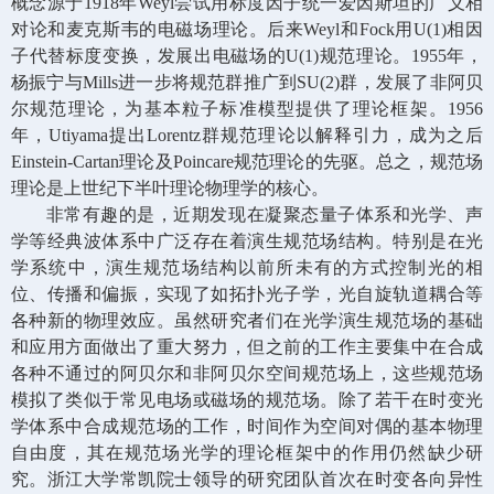
概念源于
1918
年
Weyl
尝试用标度因子统一爱因斯坦的广义相
对论和麦克斯韦的电磁场理论。后来
Weyl
和
Fock
用
U(1)
相因
子代替标度变换，发展出电磁场的
U(1)
规范理论。
1955
年，
杨振宁与
Mills
进一步将规范群推广到
SU(2)
群，发展了非阿贝
尔规范理论，为基本粒子标准模型提供了理论框架。
1956
年，
Utiyama
提出
Lorentz
群规范理论以解释引力，成为之后
Einstein-Cartan
理论及
Poincare
规范理论的先驱。总之，规范场
理论是上世纪下半叶理论物理学的核心。
非常有趣的是，近期发现在凝聚态量子体系和光学、声
学等经典波体系中广泛存在着演生规范场结构。特别是在光
学系统中，演生规范场结构以前所未有的方式控制光的相
位、传播和偏振，实现了如拓扑光子学，光自旋轨道耦合等
各种新的物理效应。虽然研究者们在光学演生规范场的基础
和应用方面做出了重大努力，但之前的工作主要集中在合成
各种不通过的阿贝尔和非阿贝尔空间规范场上，这些规范场
模拟了类似于常见电场或磁场的规范场。除了若干在时变光
学体系中合成规范场的工作，时间作为空间对偶的基本物理
自由度，其在规范场光学的理论框架中的作用仍然缺少研
究。浙江大学常凯院士领导的研究团队首次在时变各向异性