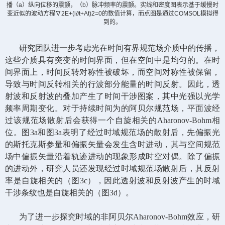
播（
a
）纵向位移的震颤，（
b
）脉冲频率的震颤。实线和密度图表示基于缓慢时
变近似的波动方程∇
2E+(i∂t+At)2=0
的数值计算，而点图是通过
COMSOL
模拟得
到的。
研究团队进一步考虑光在时间有界规范场介质中的传播，
这些介质具有突变的时间界面，但在空间中是均匀的。在时
间界面上，时间反转对称性被破坏，而空间对称性被保留，
导致与时间反转相关的行波部分能量的时间反射。因此，透
射波和反射波的叠加产生了时间干涉图案，其中光强以光学
频率周期变化。对于持续时间为的阿贝尔规范场，平面波经
过该规范场散射后会获得一个自旋相关的
Aharonov-Bohm
相
位。图
3a
和图
3a
表明了经过时域规范场的散射后，先偏振光
的斯托克斯参量和偏振矢量会发生含时进动，其与空间规范
场中偏振矢量沿着轨迹进动的现象形成时空对偶。除了偏振
的进动外，研究人员还发现经过时域规范场散射后，其反射
率是自旋相关的（图
3c
），因此透射波和反射波产生的时域
干涉条纹也是自旋相关的（图
3d
）。
为了进一步探究时域的非阿贝尔
Aharonov-Bohm
效应，研