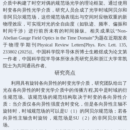
介质中构建了时空对偶的规范场光学的理论框架。通过使用
时变各向异性光学介质，研究人员合成了光学时域阿贝尔和
非阿贝尔规范场，这些规范场表现出与空间对应物双重的新
物理效应，可实现对光的全自由度（如轨迹、频率、偏振和
时间干涉）进行前所未有的时间操纵。相关成果以“
Non-
Abelian Gauge Field Optics in the Time Domain”
为题在近期发表
于物理学期刊
Physical Review Letters[Phys. Rev. Lett. 135,
233802 (2025)]
。中国科学院半导体所博士生赖煜成为论文第
一作者，中国科学院半导体所张永亮研究员和浙江大学常凯
院士为共同通讯作者。
研究亮点
利用具有旋转各向异性的时变光学介质，研究团队给出了
光在各向异性的时变光学介质中的传播方程
,
其中是时域的衍
生规范场。该规范场的规范结构取决于时变的各向异性介
质：当介质仅各向异性强度含时变化，但是各向异性主轴不
旋转时，时域规范场的可以是
U
（
1
）的阿贝尔规范场；若各
向异性主轴含时旋转，规范场是
SU
（
2
）的非阿贝尔规范
场。