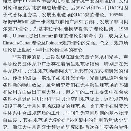
概念源于
1918
年
Weyl
尝试用标度因子统一爱因斯坦的广义相
对论和麦克斯韦的电磁场理论。后来
Weyl
和
Fock
用
U(1)
相因
子代替标度变换，发展出电磁场的
U(1)
规范理论。
1955
年，
杨振宁与
Mills
进一步将规范群推广到
SU(2)
群，发展了非阿贝
尔规范理论，为基本粒子标准模型提供了理论框架。
1956
年，
Utiyama
提出
Lorentz
群规范理论以解释引力，成为之后
Einstein-Cartan
理论及
Poincare
规范理论的先驱。总之，规范场
理论是上世纪下半叶理论物理学的核心。
非常有趣的是，近期发现在凝聚态量子体系和光学、声
学等经典波体系中广泛存在着演生规范场结构。特别是在光
学系统中，演生规范场结构以前所未有的方式控制光的相
位、传播和偏振，实现了如拓扑光子学，光自旋轨道耦合等
各种新的物理效应。虽然研究者们在光学演生规范场的基础
和应用方面做出了重大努力，但之前的工作主要集中在合成
各种不通过的阿贝尔和非阿贝尔空间规范场上，这些规范场
模拟了类似于常见电场或磁场的规范场。除了若干在时变光
学体系中合成规范场的工作，时间作为空间对偶的基本物理
自由度，其在规范场光学的理论框架中的作用仍然缺少研
究。浙江大学常凯院士领导的研究团队首次在时变各向异性