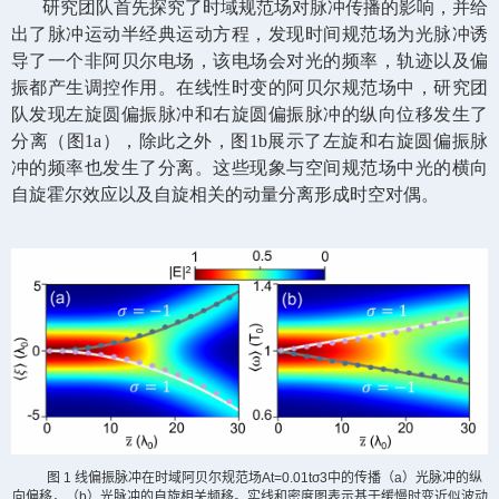
研究团队首先探究了时域规范场对脉冲传播的影响，并给
出了脉冲运动半经典运动方程，发现时间规范场为光脉冲诱
导了一个非阿贝尔电场，该电场会对光的频率，轨迹以及偏
振都产生调控作用。在线性时变的阿贝尔规范场中，研究团
队发现左旋圆偏振脉冲和右旋圆偏振脉冲的纵向位移发生了
分离（图
1a
），除此之外，图
1b
展示了左旋和右旋圆偏振脉
冲的频率也发生了分离。这些现象与空间规范场中光的横向
自旋霍尔效应以及自旋相关的动量分离形成时空对偶。
图
1
线偏振脉冲在时域阿贝尔规范场
At=0.01tσ3
中的传播（
a
）光脉冲的纵
向偏移，（
b
）光脉冲的自旋相关频移。实线和密度图表示基于缓慢时变近似波动