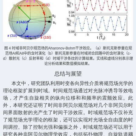
图
4
时域非阿贝尔规范场的
Aharonov-Bohm
干涉效应。（
a
）斯托克斯参量在规
范场
AI
和
AII
中的含时演化（
b
）斯托克斯参量在时域闭合回路中的含时演化（
c-
d
）散射光（
c
）反射率和（
d
）时域干涉条纹的计算结果。实线和虚线分别表示理
论分析结果和数值模拟结果。
总结与展望
本文中，研究团队利用时变各向异性介质将规范场光学的
理论框架扩展到时域。时间规范场通过对光脉冲诱导等效电
场，才产生自旋相关的纵向位移和和频率的震颤效应。此
外，本研究还证明了时间非阿贝尔规范场对几个非阿贝尔时
间界面散射的光产生了时间干涉效应。时域规范场不仅补充
了规范场光学理论的框架，还可以实现对光场全自由度的时
间调控。除了控制光强和偏振之外，时域规范场还可以用于
研究各种非阿贝尔物理学效应，包括拓扑物理、自旋轨道耦