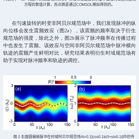
方程的数值计算，而点图是通过
COMSOL
模拟得到的。
在匀速旋转的时变非阿贝尔规范场中，我们发现脉冲的纵
向位移会发生震颤效应（图
2a
），该震颤的频率取决于衍生
规范场的强度，除此之外，图
2b
展示了脉冲频率在传播过程
中也发生了震颤。该效应与空间非阿贝尔规范场中脉冲横向
轨迹的震颤产生鲜明对比，研究结果表明衍生时域规范场有
助于实现对脉冲频率和轨迹的调控。
图
2
右旋圆偏振脉冲在时域阿贝尔规范场
At=0.1[cos0.1tσ3+sin0.1t]
中的传