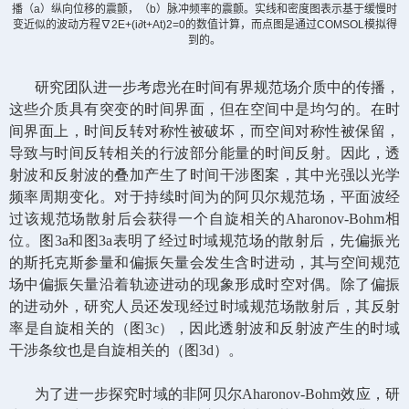
播（
a
）纵向位移的震颤，（
b
）脉冲频率的震颤。实线和密度图表示基于缓慢时
变近似的波动方程∇
2E+(i∂t+At)2=0
的数值计算，而点图是通过
COMSOL
模拟得
到的。
研究团队进一步考虑光在时间有界规范场介质中的传播，
这些介质具有突变的时间界面，但在空间中是均匀的。在时
间界面上，时间反转对称性被破坏，而空间对称性被保留，
导致与时间反转相关的行波部分能量的时间反射。因此，透
射波和反射波的叠加产生了时间干涉图案，其中光强以光学
频率周期变化。对于持续时间为的阿贝尔规范场，平面波经
过该规范场散射后会获得一个自旋相关的
Aharonov-Bohm
相
位。图
3a
和图
3a
表明了经过时域规范场的散射后，先偏振光
的斯托克斯参量和偏振矢量会发生含时进动，其与空间规范
场中偏振矢量沿着轨迹进动的现象形成时空对偶。除了偏振
的进动外，研究人员还发现经过时域规范场散射后，其反射
率是自旋相关的（图
3c
），因此透射波和反射波产生的时域
干涉条纹也是自旋相关的（图
3d
）。
为了进一步探究时域的非阿贝尔
Aharonov-Bohm
效应，研