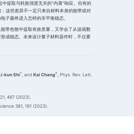
制。
换句话说，即使某个响应项不随着耗散率大小改变，
于环境怎样帮助系统形成稳态。
某种经验规则回到平衡态，而是研究了一个明确的开放量
发现，通常被称为“内禀”的非线性响应其实包含两部分。
力学贡献，它与量子几何无关，而是来自费米热库对电子
只是耗散塑造的稳态响应中的一部分。更重要的结论是：
同实验都试图从非线性输运中提取与耗散强度无关的“内
 [3]。本文的图像提示我们：这些差异不一定只来自材
环境和无序分布，都会影响电子最终进入怎样的非平衡稳
部分。
过去，我们学会了从能带色散中提取有效质量，又