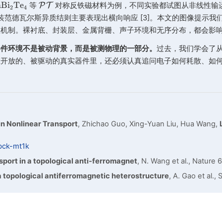
的问题是：
不随耗散强度变化，并不等于不依赖耗散机
仍然可能取决于电子究竟通过什么方式与环境耦合，取决
团队没有预先手写一个弛豫时间，也没有假定电子会按
合到一个理想费米热库。在这个可精确求解的模型中，团队
在非线性输运中应当如何出现。第二部分却是一个纯动
论中，这一项并不会出现。
到的“内禀”响应，并不总是单纯的量子几何，量子几何
内禀”非线性响应公式。
\mathrm{MnBi_2Te_4}
\mathcal{PT}
MnB
i
T
e
以偶数层
等
P
T
对称反铁磁材料为例，不
2
4
[2]，有的封装范德瓦尔斯异质结则主要表现出横向响应
来的不同耗散机制。裸衬底、封装层、金属背栅、声子
线性响应，器件环境不是被动背景，而是被测物理的一