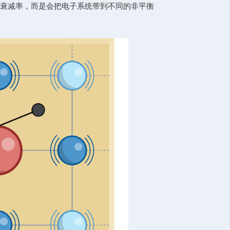
itors’ Suggestion 并同时做为当周 PRL 封面展示。
论
合作。
互作用：它可以与金属背栅或费米热库交换粒子，可以与
它们不只是给公式加上一个衰减率，而是会把电子系统带