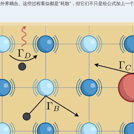
nsport”发表在物理学期刊
Physical Review Letters
，
入选 Ed
与常凯院士为共同通讯作者，刘行远、汪华研究员参与
本图像。真实器件中的电子可以通过许多方式与环境相
过辐射过程与外界耦合。这些过程看似都是“耗散”，但