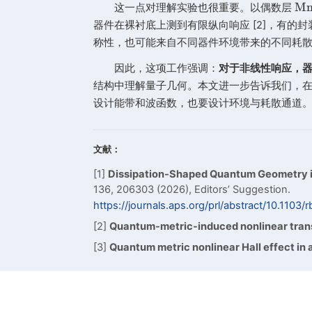
但本文指出，一个容易被忽略
孤立材料独有的“内禀”性质。它
为了把这个问题说清楚，研究
驱动的 Bloch 电子系统，耦
量子几何，并且澄清了量子度规项
塑造。在一些“手写弛豫”的近似理
这说明，非线性输运中实验测
境无关、却适用于所有器件的普适“
这一点对理解实验也很重要。
器件在裸衬底上测到有限纵向响应 
称性，也可能来自不同器件环境带
因此，这项工作强调：
对于非