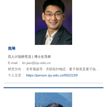
焦琳
百人计划研究员 | 博士生导师
E-mail :
lin.jiao@zju.edu.cn
研究方向 :
非常规超导 · 关联拓扑物态 · 量子相变及量子临界
· 扫描隧道显微镜
个人主页 :
https://person.zju.edu.cn/0022159