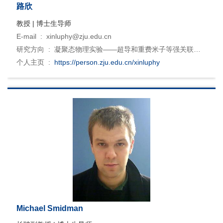
路欣
教授 | 博士生导师
E-mail :
xinluphy@zju.edu.cn
研究方向 :
凝聚态物理实验——超导和重费米子等强关联电
子体系 · 低维和界面物理 · 精密测量
个人主页 :
https://person.zju.edu.cn/xinluphy
Michael Smidman