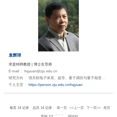
袁辉球
求是特聘教授 | 博士生导师
E-mail :
hqyuan@zju.edu.cn
研究方向 :
强关联电子体系、超导、量子调控与量子相变、
极端条件物理与技术、拓扑量子态
个人主页 :
https://person.zju.edu.cn/hqyuan
每页
14
记录
总共
14
记录
第一页
<<上一页
下一页>>
尾页
页码
1
/
1
跳转到