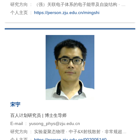
研究方向 :
（强）关联电子体系的电子能带及自旋结构 · 非
常规超导及（低维）固体材料中的其他宏观量子现象 · 拓扑和
个人主页 :
https://person.zju.edu.cn/mingshi
新型量子材料 · 大科学装置及相关的实验手段发展和建设
宋宇
百人计划研究员 | 博士生导师
E-mail :
yusong_phys@zju.edu.cn
研究方向 :
实验凝聚态物理 · 中子&X射线散射 · 非常规超导,
低维&阻挫磁性
个人主页 :
https://person.zju.edu.cn/0020051#0