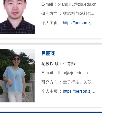
E-mail :
xiang.liu@zju.edu.cn
研究方向 :
核燃料与燃料包壳·
反应堆结构材料· 先进表征技术
个人主页 :
https://person.zju.e
du.cn/xiangliu
吕丽花
副教授 硕士生导师
E-mail :
lhlu@zju.edu.cn
研究方向 :
量子行走、关联体
系中的新奇量子效应
个人主页 :
https://person.zju.e
du.cn/0008869