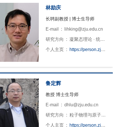
林励庆
长聘副教授 | 博士生导师
E-mail :
lihking@zju.edu.cn
研究方向 :
凝聚态理论 · 统计
力学 · 理论物理
个人主页 :
https://person.zju.e
du.cn/lihking
鲁定辉
教授 博士生导师
E-mail :
dhlu@zju.edu.cn
研究方向 :
粒子物理与原子核
物理· 理论物理
个人主页 :
https://person.zju.e