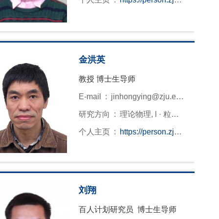
气体理论· 量子控制与量子测量
du.cn/en/gentaro
金洪英
教授 博士生导师
E-mail :
jinhongying@zju.ed
u.cn
研究方向 :
理论物理, l · 粒子
物理与核物理
个人主页 :
https://person.zju.e
du.cn/0001012
刘翔
百人计划研究员 博士生导师