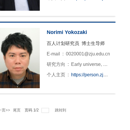
du.cn/0000157
Norimi Yokozaki
百人计划研究员 博士生导师
E-mail :
0020001@zju.edu.cn
研究方向 :
Early universe, Ne
w physics beyond the Standar
个人主页 :
https://person.zju.e
d Model, Supersymmety
du.cn/0020001
一页>>
尾页
页码
1
/
2
跳转到