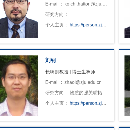
E-mail :
koichi.hattori@zju.ed
u.cn
研究方向 :
个人主页 :
https://person.zju.e
du.cn/0021178
刘钊
长聘副教授 | 博士生导师
E-mail :
zhaol@zju.edu.cn
研究方向 :
物质的强关联拓扑
有序态 · 分数量子霍尔效应 · 分
个人主页 :
https://person.zju.e
数陈绝缘体 · 无序与局域化 · 非
du.cn/zhaoliu
平衡动力学