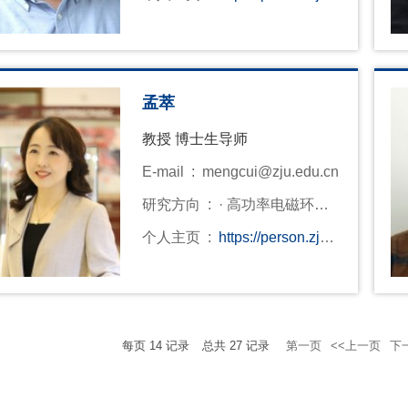
du.cn/mingxingluo
孟萃
教授 博士生导师
E-mail :
mengcui@zju.edu.cn
研究方向 :
· 高功率电磁环境
效应评估 · 瞬态电离辐射激励
个人主页 :
https://person.zju.e
强电磁脉冲科学问题 · 统计电
du.cn/0023057
磁学
每页
14
记录
总共
27
记录
第一页
<<上一页
下