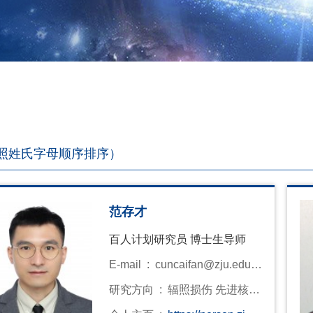
照姓氏字母顺序排序）
范存才
百人计划研究员 博士生导师
E-mail :
cuncaifan@zju.edu.c
n
研究方向 :
辐照损伤 先进核材