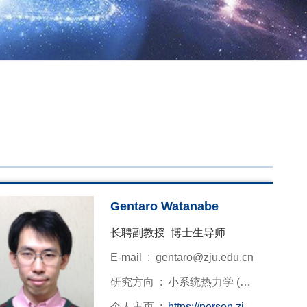
Gentaro Watanabe
长聘副教授 博士生导师
E-mail :
gentaro@zju.edu.cn
研究方向 :
小系统热力学 (量
子&经典), 微小热机· 超冷原子
个人主页 :
https://person.zju.e