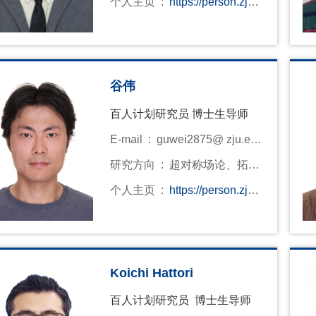
个人主页 :
料 聚变材料
https://person.zju.e
du.cn/0024051
谷伟
百人计划研究员 博士生导师
E-mail :
guwei2875@ zju.ed
u.cn
研究方向 :
超对称场论、拓扑
量子场论、可积系统、弦论
个人主页 :
https://person.zju.e
du.cn/0024073
Koichi Hattori
百人计划研究员 博士生导师