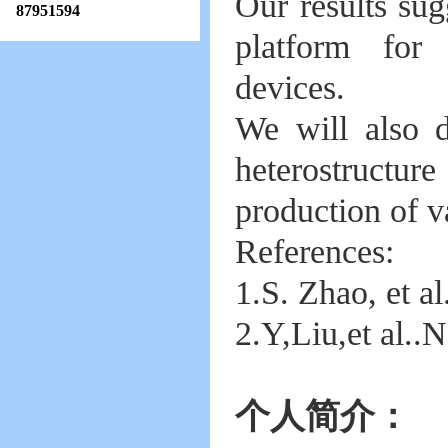
Our results sug
87951594
platform for 
devices.
We will also d
heterostructu
production of v
References:
1.S. Zhao, et a
2.Y,Liu,et al.
个人简介：