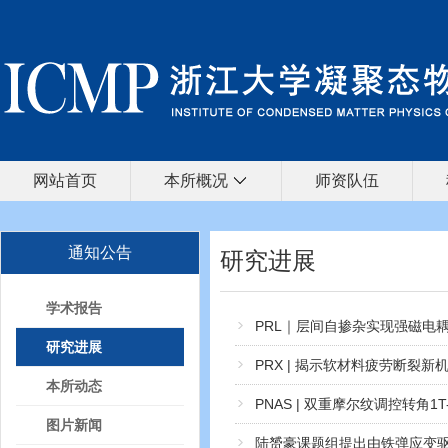
网站首页
本所概况
师资队伍
通知公告
研究进展
学术报告
PRL｜层间自掺杂实现强磁电
研究进展
PRX | 揭示软材料疲劳断裂新
本所动态
PNAS | 双重摩尔纹调控转角1T
图片新闻
陆赟豪课题组提出由铁弹应变