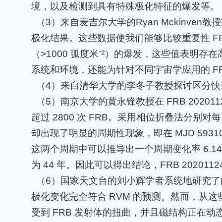
境，以及检测到具有特殊极化特征的爆发等。
（
3
）来自麦吉尔大学的
Ryan Mckinven
教授
极化结果。这些数据使我们能够比较重复性
F
（
>1000
弧度米⁻²）的爆发，这些值表明存
系统和环境，还能为针对不同宇宙学应用的
F
（
4
）来自清华大学的李冬子教授探讨区分快
（
5
）南京大学的黄永锋教授在
FRB 20201
超过
2800
次
FRB
。采用相位折叠法分别对每
却出现了明显的周期性现象，即在
MJD 5931
这两个周期中可以推导出一个周期变化率
6.1
为
44
年。因此可以得出结论，
FRB 202011
（
6
）国家天文台的刘小辉学者系统地研究了
极化变化完全符合
RVM
的预测。然而，从这
受到
FRB
发射体的扭曲，并且磁结构正在动