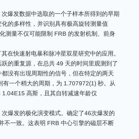
0
次爆发数据中选取的一个子样本所得到的早期
变化的多样性，并识别具有极高旋转测量值
极化测量不仅可能限制
FRB
的发射机制、前身
了其在快速射电暴和脉冲星双星研究中的应用。
活跃的重复源，在总共
49
天的时间里观测到了
件都没有出现周期性的信号，但在特定的两天
则有一个稍大的周期，为
1.707972(1)
秒。从
为
1.04E15
高斯，且其自转减速年龄仅
7
次爆发的极化演变模式。确定了
46
次爆发的
并不一致。这表明
FRB
中心引擎的磁层不断