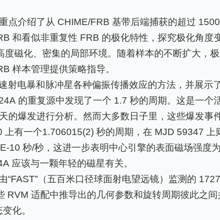
重点介绍了从
CHIME/FRB
基带后端捕获的超过
150
RB
和看似非重复性
FRB
的极化特性，探究极化角度
在高度磁化、密集的局部环境。随着样本的不断扩大，
RB
样本管理提供策略指导。
速射电暴和脉冲星各种偏振传播效应的方法，并展示
124A
的重复源中发现了一个
1.7
秒的周期。这是一个
天的爆发进行分析。然而大多数日子里，这些爆发事
0
上有一个
1.706015(2)
秒的周期，在
MJD 59347
上
4E-10
秒
/
秒，这进一步表明中心引擎的表面磁场强度
24A
应该与一颗年轻的磁星有关。
由“
FAST
”（五百米口径球面射电望远镜）监测的
172
些
RVM
适配中推导出的几何参数和旋转周期彼此之间
态变化。