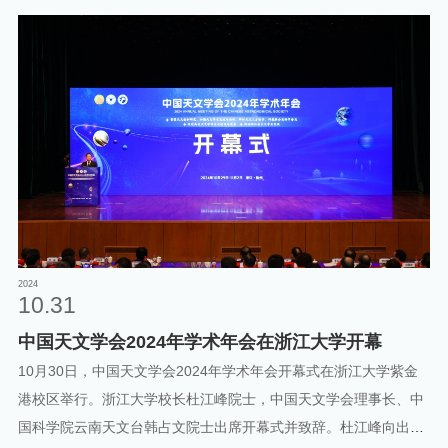
学术会议，旨在汇聚全球宇宙学与快速射电暴研究领域的核心学
者，构建学术交流与成果共享平台，推动相关领域理论研究深化与
技术创新突破。主办方浙江大学物理高等研究院、浙江大学物理学
院，在基础物理研究领域具备深厚学术积淀与国际影响力，为会议
的组织筹备、学术质量把控提供了全面支撑。会议学术架构明确，
由浙江大学宇宙学和计算天体物理学中心主任岑人岳教授担任主
席，其长期从事宇宙学、计算天体物理学研究，成果获国际学术界
广泛认可，为会议议题设计、学术流程推进提供专业指导；香港大
学张冰教授受邀担任联合主席，张冰教授在快速射电暴及高能天体
物理现象研究领域成果突出，二人协同保障了会议学术方向的专业
性与研讨深度。图1:会议海报会议举办地杭州市西溪宾馆，具备完
2024
10.31
善的学术会议服务设施，为参会学者提供了稳定的交流环境，保障
中国天文学会2024年学术年会在浙江大学开幕
了会议各项议程有序开展。此次会议的成功举办，有效搭建了全球
该
10月30日，中国天文学会2024年学术年会开幕式在浙江大学紫金
港校区举行。浙江大学校长杜江峰院士，中国天文学会理事长、中
国科学院云南天文台韩占文院士出席开幕式并致辞。杜江峰向出席