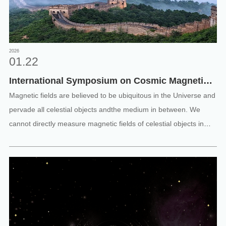
2026
01.22
International Symposium on Cosmic Magnetic
Fields
Magnetic fields are believed to be ubiquitous in the Universe and
pervade all celestial objects andthe medium in between. We
cannot directly measure magnetic fields of celestial objects in
situ,except on the surface, in the vicinity of the Earth, and in very
limited regions of the solar system. Nevertheless, we can
observe radiation from planets, stars, galaxies, clusters of
galaxies,and the cosmic microwave background (CMB) and
diagnose magnetic fields by looking at magneticeffects on the
gener