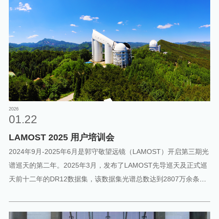
院，在基础物理研究领域具备深厚学术积淀与国际影响力，为会议
的组织筹备、学术质量把控提供了全面支撑。会议学术架构明确，
由浙江大学宇宙学和计算天体物理学中心主任岑人岳教授担任主
席，其长期从事宇宙学、计算天体物理学研究，成果获国际学术界
广泛认可，为会议议题设计、学术流程推进提供专业指导；香港大
学张冰教授受邀担任联合主席，张冰教授在快速射电暴及高能天体
物理现象研究领域成果突出，二人协同保障了会议学术方向的专业
性与研讨深度。图1:会议海报会议举办地杭州市西溪宾馆，具备完
2026
01.22
善的学术会议服务设施，为参会学者提供了稳定的交流环境，保障
LAMOST 2025 用户培训会
了会议各项议程有序开展。此次会议的成功举办，有效搭建了全球
该
2024年9月-2025年6月是郭守敬望远镜（LAMOST）开启第三期光
谱巡天的第二年。2025年3月，发布了LAMOST先导巡天及正式巡
天前十二年的DR12数据集，该数据集光谱总数达到2807万余条，
此外还包括一个1159万组的恒星光谱参数星表。LAMOST发布的光
谱总数和恒星参数星表数量继续居世界之首。 2024年度利用