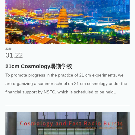
2026
01.22
21cm Cosmology暑期学校
To promote progress in the practice of 21 cm experiments, we
are organizing a summer school on 21 cm cosmology under the
financial support by NSFC, which is scheduled to be held
between July 2nd to 15th, 2025, in Xian Sanxi, P.R.China. This
intensive 14-day summer school integrates theoretical
foundations, observational techniques, and cutting-edge
research in 21cm cosmology. Designed for graduate students,
postdocs, and early-career researchers, the program bridges