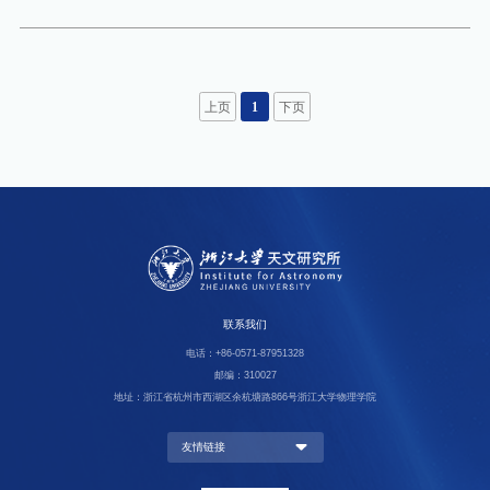
会议的来宾表示欢迎。他指出，天文学是人类探索宇宙奥秘的重要
学科，有力地促进了其他自然科学和尖端技术的发展，在国家科技
战略布局中具有重要地位。浙江大学作为国家“双一流”建设高校，
紧密围绕科技强国战略，聚焦国家战略急需，在基础学科人才培养
上页
1
下页
和科学研究方面持续发力。学校坚持有组织创新和自由探索并重，
不断提升基础研究和原始创新水平，着力推进天文学以及整个基础
前沿学科板块高质量发展。希望与会同仁持续深化共识、加强交
流，引领我国天文学迈向一个崭新的高质量发展阶段，共同为我国
加快建设科技强国、航天强国作出新的更大贡献。韩占文指出，中
国天文学会始终坚持为科技工作者服务，为创新驱动发展服务，为
提高全民科学素质服务，为党和政府的科学决策服务。过去一年
联系我们
来，中国天文科技工作者面向世界天文学前沿和国家重大需求，取
电话：+86-0571-87951328
得了一系列重要成就。中国天文学会期望浙江大学能尽快建立起完
邮编：310027
地址：浙江省杭州市西湖区余杭塘路866号浙江大学物理学院
整的天文学教育和研究体系，为我国天文学工作贡献重要力量。期
望通过这次
友情链接