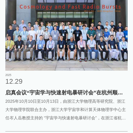
LAMOST数据发表SCI科研成果354篇，继续呈现增长态势。目前
中国、美国、德国、法国、比利时等国家的236所科研机构和大学
的1700余位用户，正在利用LAMOST数据开展研究工作，分别在银
河系结构与形成演化、恒星物理研究、特殊天体搜寻等前沿领域取
得了一系列突破性的研究成果。 为帮助更多天文工作者和学生利用
LAMOST数据开展科研工作，促进数据开放共享和学术交流合作，
进一步扩大科学产出，兹定于2025年7月3 - 5日在浙江省杭州市召
开2025年度LAMOST用户培训会。 会议面向参会人员征集2024年
7月以来利用LAMOST数据发表亮点成果的会议报告，真诚欢迎天
文界同仁和学生积极报名参加。具体信息如下：主办单位：
2025
12.29
LAMOST用户委员会； LAMOST运行和
启真会议“宇宙学与快速射电暴研讨会”在杭州顺利
召开
2025年10月10日至10月13日，由浙江大学物理高等研究院、浙江
大学物理学院联合主办，浙江大学宇宙学和计算天体物理学中心主
任岑人岳教授主持的 “宇宙学与快速射电暴研讨会”，在浙江省杭州
市西溪宾馆正式召开并取得圆满成功。该会议为国际高水平天文学