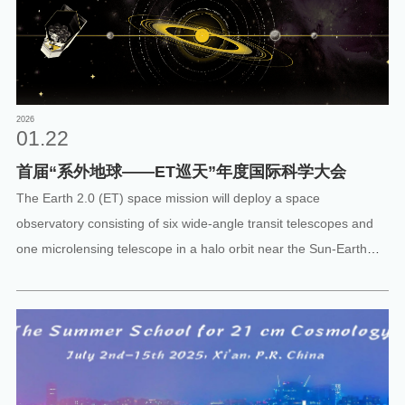
2026
01.22
首届“系外地球——ET巡天”年度国际科学大会
The Earth 2.0 (ET) space mission will deploy a space
observatory consisting of six wide-angle transit telescopes and
one microlensing telescope in a halo orbit near the Sun-Earth
Lagrange L2 point. By combining the transit and microlensing
methods, the mission aims to search for habitable Earth-like
exoplanets orbiting solar-type stars, measure their occurrence
rate, and conduct a comprehensive population census of both
terrestrial and free-floating planets. This will help reveal the
origins of